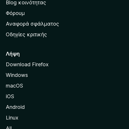
Blog κοινότητας
α
ρ
Φόρουμ
χ
Αναφορά σφάλματος
ι
Οδηγίες κριτικής
κ
ή
σ
Λήψη
ε
Download Firefox
λ
Windows
ί
δ
macOS
α
iOS
τ
η
Android
ς
Linux
M
All