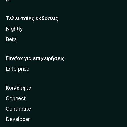
o
z
i
Τελευταίες εκδόσεις
l
Nightly
l
a
Beta
Firefox για επιχειρήσεις
Enterprise
Κοινότητα
Connect
Contribute
Developer