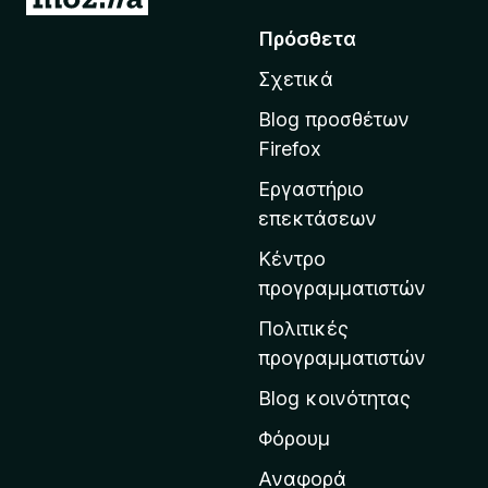
ε
Πρόσθετα
τ
Σχετικά
ά
β
Blog προσθέτων
α
Firefox
σ
Εργαστήριο
η
επεκτάσεων
σ
τ
Κέντρο
η
προγραμματιστών
ν
Πολιτικές
α
προγραμματιστών
ρ
Blog κοινότητας
χ
ι
Φόρουμ
κ
Αναφορά