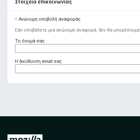
o
Στοιχεία επικοινωνίας
x
Ανώνυμη υποβολή αναφοράς
Εάν υποβάλετε μια ανώνυμη αναφορά, δεν θα μπορέσουμε 
(
Το όνομά σας
α
π
α
(
Η διεύθυνση email σας
ι
α
τ
π
ε
α
ί
ι
τ
τ
α
ε
ι
ί
)
τ
α
ι
)
Μ