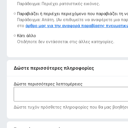
Παράδειγμα: Περιέχει ρατσιστικές εικόνες.
τ
ο
Παραβιάζει ή περιέχει περιεχόμενο που παραβιάζει τη 
ς
Παράδειγμα: Απάτη. (Αν επιθυμείτε να αναφέρετε μια π
π
στο
άρθρο μας για την αναφορά παραβίασης πνευματι
ε
Κάτι άλλο
ρ
Οτιδήποτε δεν εντάσσεται στις άλλες κατηγορίες.
ι
ή
γ
η
Δώστε περισσότερες πληροφορίες
σ
η
Δώστε περισσότερες λεπτομέρειες
ς
F
i
Δώστε τυχόν πρόσθετες πληροφορίες που θα μας βοηθήσου
r
e
f