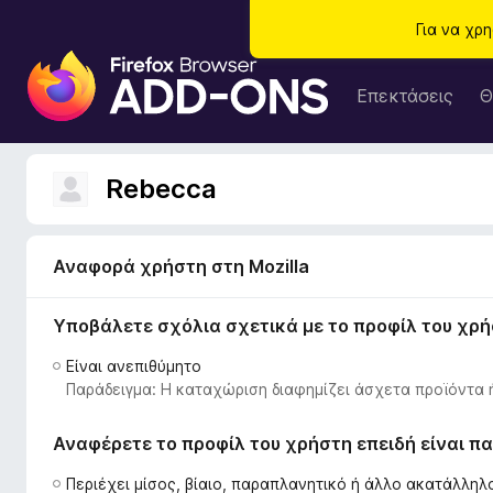
Για να χρ
Π
ρ
Επεκτάσεις
Θ
ό
σ
θ
Rebecca
ε
τ
α
Αναφορά χρήστη στη Mozilla
π
ρ
Υποβάλετε σχόλια σχετικά με το προφίλ του χρ
ο
γ
Είναι ανεπιθύμητο
ρ
Παράδειγμα: Η καταχώριση διαφημίζει άσχετα προϊόντα 
ά
μ
Αναφέρετε το προφίλ του χρήστη επειδή είναι 
μ
α
Περιέχει μίσος, βίαιο, παραπλανητικό ή άλλο ακατάλλη