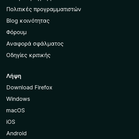
η
Πολιτικές προγραμματιστών
ν
Blog κοινότητας
α
ρ
Φόρουμ
χ
Αναφορά σφάλματος
ι
Οδηγίες κριτικής
κ
ή
σ
Λήψη
ε
Download Firefox
λ
Windows
ί
δ
macOS
α
iOS
τ
η
Android