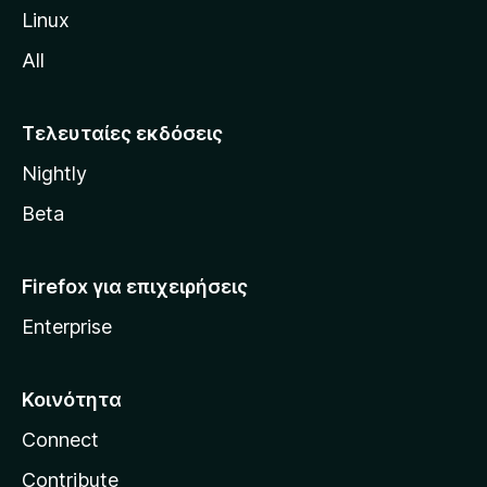
ς
Linux
M
All
o
z
i
Τελευταίες εκδόσεις
l
Nightly
l
a
Beta
Firefox για επιχειρήσεις
Enterprise
Κοινότητα
Connect
Contribute