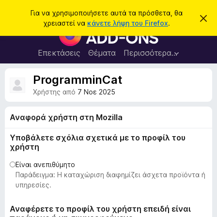
Α
Σύνδεση
Για να χρησιμοποιήσετε αυτά τα πρόσθετα, θα
Α
ν
χρειαστεί να
κάνετε λήψη του Firefox
.
π
Π
α
ό
ρ
ρ
ζ
ρ
ό
Επεκτάσεις
Θέματα
Περισσότερα…
ή
ι
σ
ψ
τ
η
θ
ProgramminCat
η
σ
ε
η
σ
Χρήστης από
7 Νοε 2025
μ
τ
η
ε
α
ί
Αναφορά χρήστη στη Mozilla
ω
π
σ
ρ
η
Υποβάλετε σχόλια σχετικά με το προφίλ του
ς
ο
χρήστη
γ
Είναι ανεπιθύμητο
ρ
Παράδειγμα: Η καταχώριση διαφημίζει άσχετα προϊόντα ή
ά
υπηρεσίες.
μ
μ
Αναφέρετε το προφίλ του χρήστη επειδή είναι
α