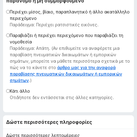
παράνομο ή μη συμμορφούμενο
τ
Περιέχει μίσος, βίαιο, παραπλανητικό ή άλλο ακατάλληλο
ο
περιεχόμενο
ς
Παράδειγμα: Περιέχει ρατσιστικές εικόνες.
π
ε
Παραβιάζει ή περιέχει περιεχόμενο που παραβιάζει τη
νομοθεσία
ρ
Παράδειγμα: Απάτη. (Αν επιθυμείτε να αναφέρετε μια
ι
παραβίαση πνευματικών δικαιωμάτων ή εμπορικών
ή
σημάτων, μπορείτε να μάθετε περισσότερα σχετικά με το
γ
πώς να το κάνετε στο
άρθρο μας για την αναφορά
η
παραβίασης πνευματικών δικαιωμάτων ή εμπορικών
σ
σημάτων
.)
η
Κάτι άλλο
ς
Οτιδήποτε δεν εντάσσεται στις άλλες κατηγορίες.
F
i
r
Δώστε περισσότερες πληροφορίες
e
f
Δώστε περισσότερες λεπτομέρειες