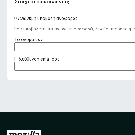
o
Στοιχεία επικοινωνίας
x
Ανώνυμη υποβολή αναφοράς
Εάν υποβάλετε μια ανώνυμη αναφορά, δεν θα μπορέσουμε 
(
Το όνομά σας
α
π
α
(
Η διεύθυνση email σας
ι
α
τ
π
ε
α
ί
ι
τ
τ
α
ε
ι
ί
)
τ
α
ι
)
Μ