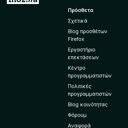
ε
Πρόσθετα
τ
Σχετικά
ά
β
Blog προσθέτων
α
Firefox
σ
Εργαστήριο
η
επεκτάσεων
σ
τ
Κέντρο
η
προγραμματιστών
ν
Πολιτικές
α
προγραμματιστών
ρ
Blog κοινότητας
χ
ι
Φόρουμ
κ
Αναφορά