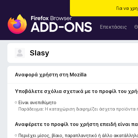
Για να χρ
Π
ρ
Επεκτάσεις
Θ
ό
σ
θ
Slasy
ε
τ
α
Αναφορά χρήστη στη Mozilla
π
ρ
Υποβάλετε σχόλια σχετικά με το προφίλ του χρ
ο
γ
Είναι ανεπιθύμητο
ρ
Παράδειγμα: Η καταχώριση διαφημίζει άσχετα προϊόντα 
ά
μ
Αναφέρετε το προφίλ του χρήστη επειδή είναι 
μ
α
Περιέχει μίσος, βίαιο, παραπλανητικό ή άλλο ακατάλλη