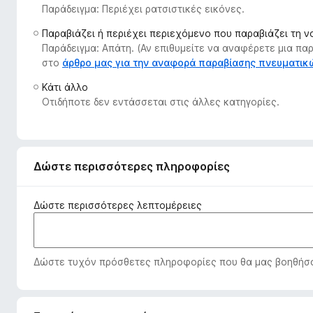
Παράδειγμα: Περιέχει ρατσιστικές εικόνες.
τ
ο
Παραβιάζει ή περιέχει περιεχόμενο που παραβιάζει τη 
ς
Παράδειγμα: Απάτη. (Αν επιθυμείτε να αναφέρετε μια π
π
στο
άρθρο μας για την αναφορά παραβίασης πνευματι
ε
Κάτι άλλο
ρ
Οτιδήποτε δεν εντάσσεται στις άλλες κατηγορίες.
ι
ή
γ
η
Δώστε περισσότερες πληροφορίες
σ
η
Δώστε περισσότερες λεπτομέρειες
ς
F
i
Δώστε τυχόν πρόσθετες πληροφορίες που θα μας βοηθήσου
r
e
f