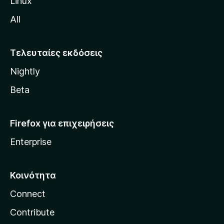
Linux
M
All
o
z
i
Τελευταίες εκδόσεις
l
Nightly
l
a
Beta
Firefox για επιχειρήσεις
Enterprise
Κοινότητα
Connect
Contribute