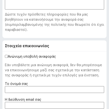
o
x
Δώστε τυχόν πρόσθετες πληροφορίες που θα μας
βοηθήσουν να κατανοήσουμε την αναφορά σας
(συμπεριλαμβανομένης της πολιτικής που θεωρείτε ότι έχει
παραβιαστεί).
Στοιχεία επικοινωνίας
Ανώνυμη υποβολή αναφοράς
Εάν υποβάλετε μια ανώνυμη αναφορά, δεν θα μπορέσουμε
να επικοινωνήσουμε μαζί σας σχετικά με την κατάσταση
της αναφοράς ή σχετικά με τυχόν επιλογές για ένσταση.
(
Το όνομά σας
α
π
α
(
Η διεύθυνση email σας
ι
α
τ