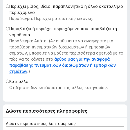
τ
Περιέχει μίσος, βίαιο, παραπλανητικό ή άλλο ακατάλληλο
ο
περιεχόμενο
Παράδειγμα: Περιέχει ρατσιστικές εικόνες.
ς
π
Παραβιάζει ή περιέχει περιεχόμενο που παραβιάζει τη
ε
νομοθεσία
ρ
Παράδειγμα: Απάτη. (Αν επιθυμείτε να αναφέρετε μια
ι
παραβίαση πνευματικών δικαιωμάτων ή εμπορικών
σημάτων, μπορείτε να μάθετε περισσότερα σχετικά με το
ή
πώς να το κάνετε στο
άρθρο μας για την αναφορά
γ
παραβίασης πνευματικών δικαιωμάτων ή εμπορικών
η
σημάτων
.)
σ
Κάτι άλλο
η
Οτιδήποτε δεν εντάσσεται στις άλλες κατηγορίες.
ς
F
i
r
Δώστε περισσότερες πληροφορίες
e
f
Δώστε περισσότερες λεπτομέρειες