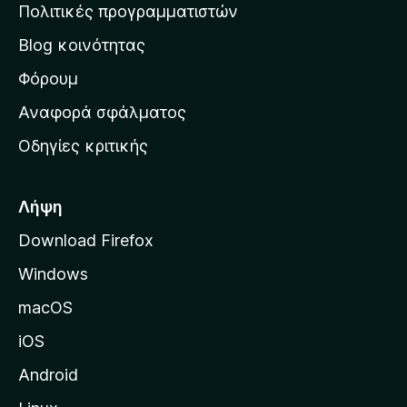
η
Πολιτικές προγραμματιστών
ν
Blog κοινότητας
α
ρ
Φόρουμ
χ
Αναφορά σφάλματος
ι
Οδηγίες κριτικής
κ
ή
σ
Λήψη
ε
Download Firefox
λ
Windows
ί
δ
macOS
α
iOS
τ
η
Android
ς