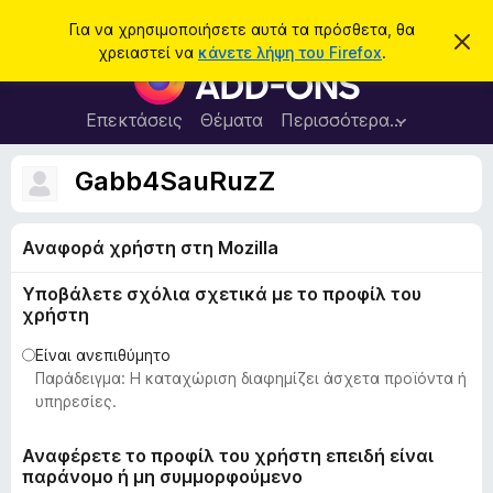
Α
Σύνδεση
Για να χρησιμοποιήσετε αυτά τα πρόσθετα, θα
Α
ν
χρειαστεί να
κάνετε λήψη του Firefox
.
π
Π
α
ό
ρ
ρ
ζ
ρ
ό
Επεκτάσεις
Θέματα
Περισσότερα…
ή
ι
σ
ψ
τ
η
θ
Gabb4SauRuzZ
η
σ
ε
η
σ
μ
τ
η
ε
Αναφορά χρήστη στη Mozilla
α
ί
ω
π
σ
Υποβάλετε σχόλια σχετικά με το προφίλ του
ρ
η
χρήστη
ς
ο
γ
Είναι ανεπιθύμητο
Παράδειγμα: Η καταχώριση διαφημίζει άσχετα προϊόντα ή
ρ
υπηρεσίες.
ά
μ
Αναφέρετε το προφίλ του χρήστη επειδή είναι
μ
παράνομο ή μη συμμορφούμενο
α