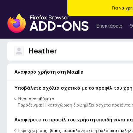
Για να χρ
Π
ρ
Επεκτάσεις
Θ
ό
σ
θ
Heather
ε
τ
α
Αναφορά χρήστη στη Mozilla
π
ρ
Υποβάλετε σχόλια σχετικά με το προφίλ του χρ
ο
γ
Είναι ανεπιθύμητο
ρ
Παράδειγμα: Η καταχώριση διαφημίζει άσχετα προϊόντα 
ά
μ
Αναφέρετε το προφίλ του χρήστη επειδή είναι 
μ
α
Περιέχει μίσος, βίαιο, παραπλανητικό ή άλλο ακατάλλη