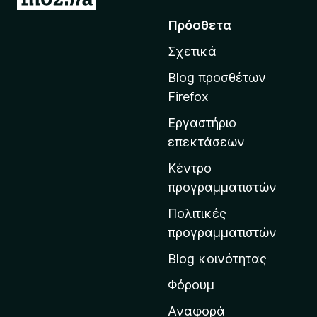
ε
Πρόσθετα
τ
Σχετικά
ά
β
Blog προσθέτων
α
Firefox
σ
Εργαστήριο
η
επεκτάσεων
σ
τ
Κέντρο
η
προγραμματιστών
ν
Πολιτικές
α
προγραμματιστών
ρ
Blog κοινότητας
χ
ι
Φόρουμ
κ
Αναφορά