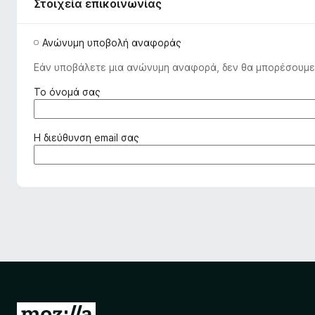
o
Στοιχεία επικοινωνίας
x
Ανώνυμη υποβολή αναφοράς
Εάν υποβάλετε μια ανώνυμη αναφορά, δεν θα μπορέσουμε 
(
Το όνομά σας
α
π
α
(
Η διεύθυνση email σας
ι
α
τ
π
ε
α
ί
ι
τ
τ
α
ε
ι
ί
)
τ
α
ι
)
Μ