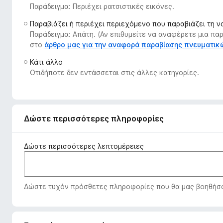
Παράδειγμα: Περιέχει ρατσιστικές εικόνες.
τ
ο
Παραβιάζει ή περιέχει περιεχόμενο που παραβιάζει τη 
ς
Παράδειγμα: Απάτη. (Αν επιθυμείτε να αναφέρετε μια π
π
στο
άρθρο μας για την αναφορά παραβίασης πνευματι
ε
Κάτι άλλο
ρ
Οτιδήποτε δεν εντάσσεται στις άλλες κατηγορίες.
ι
ή
γ
η
Δώστε περισσότερες πληροφορίες
σ
η
Δώστε περισσότερες λεπτομέρειες
ς
F
i
Δώστε τυχόν πρόσθετες πληροφορίες που θα μας βοηθήσου
r
e
f