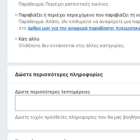
Παράδειγμα: Περιέχει ρατσιστικές εικόνες.
τ
ο
Παραβιάζει ή περιέχει περιεχόμενο που παραβιάζει τη 
ς
Παράδειγμα: Απάτη. (Αν επιθυμείτε να αναφέρετε μια π
π
στο
άρθρο μας για την αναφορά παραβίασης πνευματι
ε
Κάτι άλλο
ρ
Οτιδήποτε δεν εντάσσεται στις άλλες κατηγορίες.
ι
ή
γ
η
Δώστε περισσότερες πληροφορίες
σ
η
Δώστε περισσότερες λεπτομέρειες
ς
F
i
Δώστε τυχόν πρόσθετες πληροφορίες που θα μας βοηθήσου
r
e
f