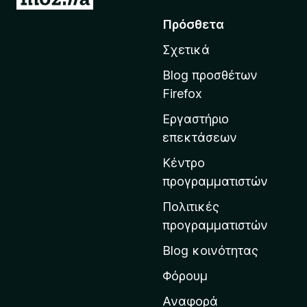
ε
Πρόσθετα
τ
Σχετικά
ά
β
Blog προσθέτων
α
Firefox
σ
Εργαστήριο
η
επεκτάσεων
σ
τ
Κέντρο
η
προγραμματιστών
ν
Πολιτικές
α
προγραμματιστών
ρ
Blog κοινότητας
χ
ι
Φόρουμ
κ
Αναφορά