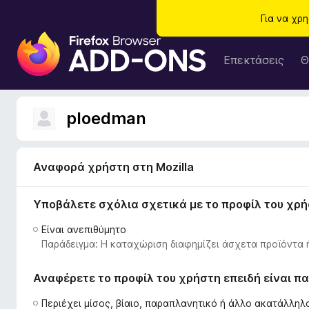
Για να χρ
Π
ρ
Επεκτάσεις
Θ
ό
σ
θ
ploedman
ε
τ
α
Αναφορά χρήστη στη Mozilla
π
ρ
Υποβάλετε σχόλια σχετικά με το προφίλ του χρ
ο
γ
Είναι ανεπιθύμητο
ρ
Παράδειγμα: Η καταχώριση διαφημίζει άσχετα προϊόντα 
ά
μ
Αναφέρετε το προφίλ του χρήστη επειδή είναι 
μ
α
Περιέχει μίσος, βίαιο, παραπλανητικό ή άλλο ακατάλλη