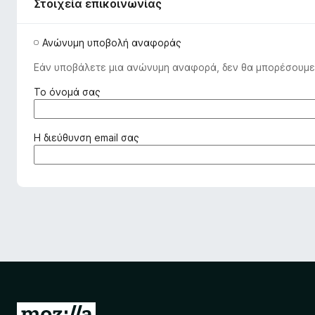
o
Στοιχεία επικοινωνίας
x
Ανώνυμη υποβολή αναφοράς
Εάν υποβάλετε μια ανώνυμη αναφορά, δεν θα μπορέσουμε 
(
Το όνομά σας
α
π
α
(
Η διεύθυνση email σας
ι
α
τ
π
ε
α
ί
ι
τ
τ
α
ε
ι
ί
)
τ
α
ι
)
Μ