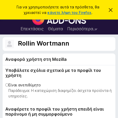
Α
Σύνδεση
Για να χρησιμοποιήσετε αυτά τα πρόσθετα, θα
Α
ν
χρειαστεί να
κάνετε λήψη του Firefox
.
π
Π
α
ό
ρ
ρ
ζ
ρ
ό
Επεκτάσεις
Θέματα
Περισσότερα…
ή
ι
σ
ψ
τ
η
θ
Rollin Wortmann
η
σ
ε
η
σ
μ
τ
η
ε
Αναφορά χρήστη στη Mozilla
α
ί
ω
π
σ
Υποβάλετε σχόλια σχετικά με το προφίλ του
ρ
η
χρήστη
ς
ο
γ
Είναι ανεπιθύμητο
Παράδειγμα: Η καταχώριση διαφημίζει άσχετα προϊόντα ή
ρ
υπηρεσίες.
ά
μ
Αναφέρετε το προφίλ του χρήστη επειδή είναι
μ
παράνομο ή μη συμμορφούμενο
α