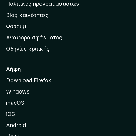
η
Πολιτικές προγραμματιστών
ν
Blog κοινότητας
α
ρ
Φόρουμ
χ
Αναφορά σφάλματος
ι
Οδηγίες κριτικής
κ
ή
σ
Λήψη
ε
Download Firefox
λ
Windows
ί
δ
macOS
α
iOS
τ
η
Android
ς