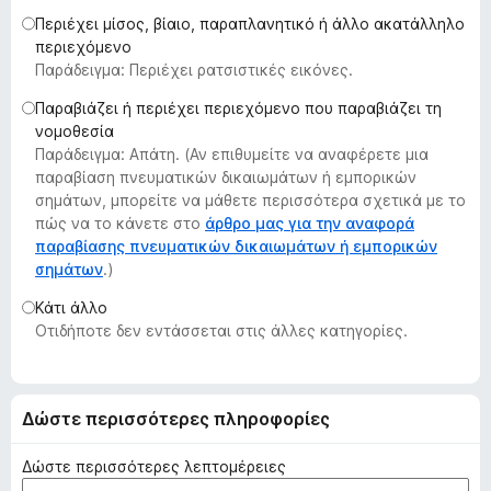
τ
Περιέχει μίσος, βίαιο, παραπλανητικό ή άλλο ακατάλληλο
ο
περιεχόμενο
Παράδειγμα: Περιέχει ρατσιστικές εικόνες.
ς
π
Παραβιάζει ή περιέχει περιεχόμενο που παραβιάζει τη
ε
νομοθεσία
ρ
Παράδειγμα: Απάτη. (Αν επιθυμείτε να αναφέρετε μια
ι
παραβίαση πνευματικών δικαιωμάτων ή εμπορικών
σημάτων, μπορείτε να μάθετε περισσότερα σχετικά με το
ή
πώς να το κάνετε στο
άρθρο μας για την αναφορά
γ
παραβίασης πνευματικών δικαιωμάτων ή εμπορικών
η
σημάτων
.)
σ
Κάτι άλλο
η
Οτιδήποτε δεν εντάσσεται στις άλλες κατηγορίες.
ς
F
i
r
Δώστε περισσότερες πληροφορίες
e
f
Δώστε περισσότερες λεπτομέρειες