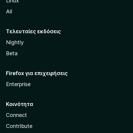
Linux
M
All
o
z
i
Τελευταίες εκδόσεις
l
Nightly
l
a
Beta
Firefox για επιχειρήσεις
Enterprise
Κοινότητα
Connect
Contribute