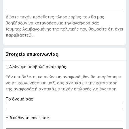
o
x
Δώστε τυχόν πρόσθετες πληροφορίες που θα μας
βοηθήσουν να κατανοήσουμε την αναφορά σας
(συμπεριλαμβανομένης της πολιτικής που θεωρείτε ότι έχει
παραβιαστεί).
Στοιχεία επικοινωνίας
Ανώνυμη υποβολή αναφοράς
Εάν υποβάλετε μια ανώνυμη αναφορά, δεν θα μπορέσουμε
να επικοινωνήσουμε μαζί σας σχετικά με την κατάσταση
της αναφοράς ή σχετικά με τυχόν επιλογές για ένσταση.
(
Το όνομά σας
α
π
α
(
Η διεύθυνση email σας
ι
α
τ