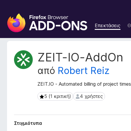
Π
ρ
Επεκτάσεις
Θ
ό
σ
θ
ε
Μ
ZEIT-IO-AddOn
τ
ε
τ
α
από
Robert Reiz
α
π
δ
ρ
ε
ZEIT.IO - Automated billing of project times
ο
δ
γ
ο
5 (1 κριτική)
4 χρήστες
5 (1 κριτική)
4 χρήστες
ρ
μ
ά
έ
ν
μ
α
μ
Στιγμιότυπα
ε
α