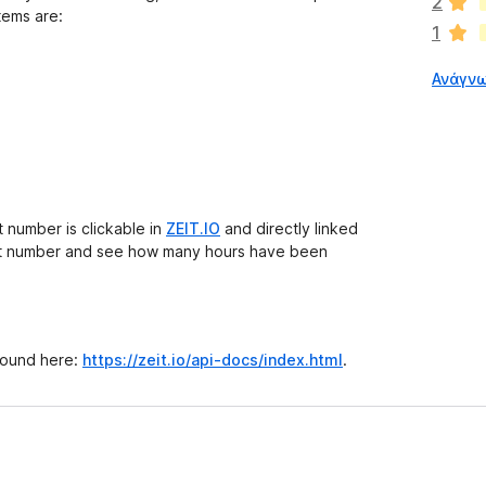
2
ρ
stems are:
1
χ
ο
Ανάγνω
υ
ν
α
κ
ό
μ
η
t number is clickable in
ZEIT.IO
and directly linked
β
icket number and see how many hours have been
α
θ
μ
ο
λ
found here:
https://zeit.io/api-docs/index.html
.
ο
γ
ί
ε
ς