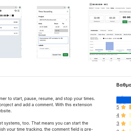
Βαθμο
Δ
imer to start, pause, resume, and stop your times.
ε
roject and add a comment. With this extension
5
ν
bsite.
4
υ
π
ket systems, too. That means you can start the
3
ά
inish your time tracking, the comment field is pre-