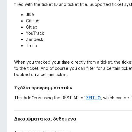
o
filled with the ticket ID and ticket title. Supported ticket sy
x
JIRA
GitHub
Gitlab
YouTrack
Zendesk
Trello
When you tracked your time directly from a ticket, the ticke
to the ticket. And of course you can filter for a certain t
booked on a certain ticket.
Σχόλια προγραμματιστών
This AddOn is using the REST API of
ZEIT.IO
, which can be 
Δικαιώματα και δεδομένα