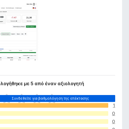
λογήθηκε με 5 από έναν αξιολογητή
Συνδεθείτε για βαθμολόγηση της επέκτασης
1
0
0