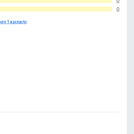
0
0
ση 1 κριτικής