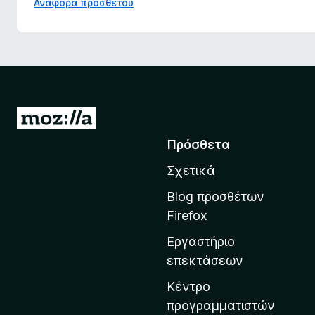
Αναφορά προσθέτου
Μ
ε
Πρόσθετα
τ
Σχετικά
ά
β
Blog προσθέτων
α
Firefox
σ
Εργαστήριο
η
επεκτάσεων
σ
τ
Κέντρο
η
προγραμματιστών