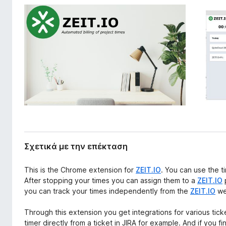
π
τ
έ
ο
κ
ς
τ
π
α
σ
ε
η
ρ
ς
ι
ή
γ
η
σ
η
Σχετικά με την επέκταση
ς
F
This is the Chrome extension for
ZEIT.IO
. You can use the t
i
After stopping your times you can assign them to a
ZEIT.IO
p
r
you can track your times independently from the
ZEIT.IO
we
e
Through this extension you get integrations for various tic
f
timer directly from a ticket in JIRA for example. And if you f