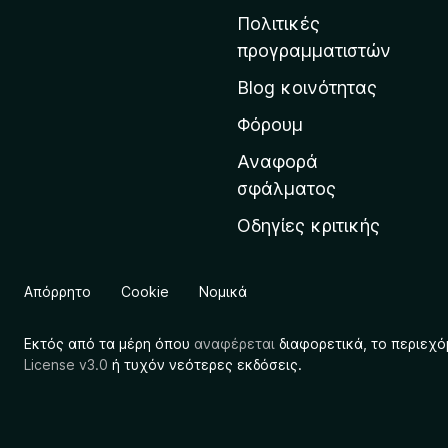
ν
Πολιτικές
α
προγραμματιστών
ρ
Blog κοινότητας
χ
ι
Φόρουμ
κ
Αναφορά
ή
σφάλματος
σ
Οδηγίες κριτικής
ε
λ
ί
Απόρρητο
Cookie
Νομικά
δ
α
Εκτός από τα μέρη όπου
αναφέρεται
διαφορετικά, το περιεχό
τ
License v3.0
ή τυχόν νεότερες εκδόσεις.
η
ς
M