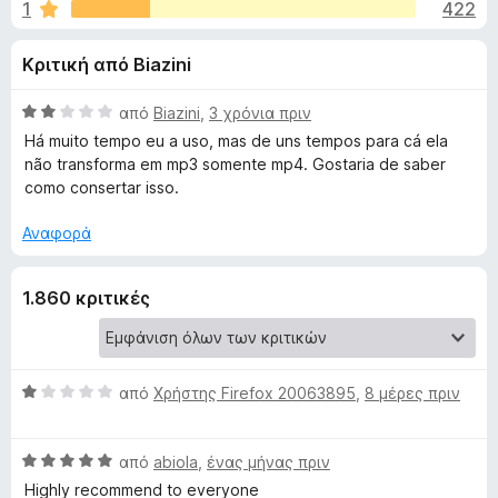
έ
1
422
α
τ
3
ο
ς
Κριτική από Biazini
,
ς
8
π
γ
α
Β
από
Biazini
,
3 χρόνια πριν
ε
π
α
Há muito tempo eu a uso, mas de uns tempos para cá ela
ρ
ι
ό
θ
não transforma em mp3 somente mp4. Gostaria de saber
ι
5
μ
como consertar isso.
ο
ή
α
λ
γ
Αναφορά
ο
η
τ
γ
σ
1.860 κριτικές
ί
η
ο
α
ς
2
F
α
Y
π
Β
i
από
Χρήστης Firefox 20063895
,
8 μέρες πριν
ό
α
r
o
5
θ
e
Β
μ
από
abiola
,
ένας μήνας πριν
f
u
α
ο
Highly recommend to everyone