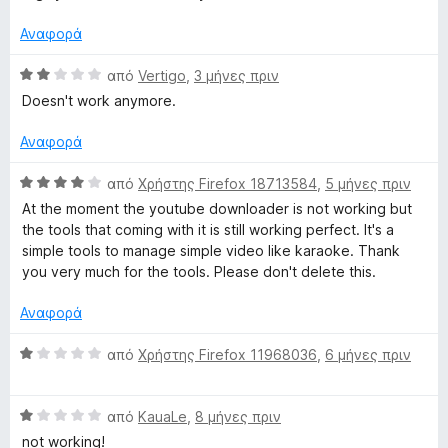
o
θ
λ
x
μ
T
ο
Αναφορά
ο
γ
λ
ί
Β
από
Vertigo
,
3 μήνες πριν
u
ο
α
α
Doesn't work anymore.
γ
1
θ
b
ί
α
μ
Αναφορά
α
π
ο
e
5
ό
λ
Β
από
Χρήστης Firefox 18713584
,
5 μήνες πριν
α
5
ο
α
At the moment the youtube downloader is not working but
π
γ
V
θ
the tools that coming with it is still working perfect. It's a
ό
ί
μ
simple tools to manage simple video like karaoke. Thank
5
α
ο
i
you very much for the tools. Please don't delete this.
2
λ
α
ο
Αναφορά
d
π
γ
ό
ί
Β
από
Χρήστης Firefox 11968036
,
6 μήνες πριν
e
5
α
α
4
θ
α
o
Β
μ
από
KauaLe
,
8 μήνες πριν
π
α
ο
not working!