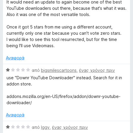
1
ό
λ
It would need an update to again become one of the best
α
5
ο
YouTube downloaders out there, because that's what it was.
π
γ
Also it was one of the most versatile tools.
ό
ί
5
α
Once it got 5 stars from me using a different account,
1
currently only one star because you can't vote zero stars.
α
I would like to see this tool resurrected, but for the time
π
being I'll use Videomass.
ό
5
Αναφορά
Β
από
bigsmilescartoons
,
ένας χρόνος πριν
α
use "Downr YouTube Downloader" instead. Search for it in
θ
addon store.
μ
ο
addons.mozilla.org/en-US/firefox/addon/downr-youtube-
λ
downloader/
ο
γ
Αναφορά
ί
α
Β
από
Iggy
,
ένας χρόνος πριν
1