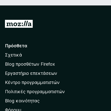
α
ό
4
5
α
π
Μ
ό
ε
5
τ
ά
Πρόσθετα
β
Σχετικά
α
σ
Blog προσθέτων Firefox
η
Εργαστήριο επεκτάσεων
σ
Κέντρο προγραμματιστών
τ
η
Πολιτικές προγραμματιστών
ν
Blog κοινότητας
α
ρ
Φόρουμ