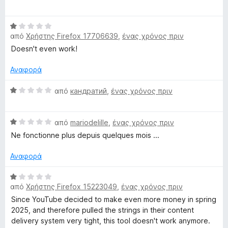
ί
θ
π
W
α
μ
ό
Β
1
ο
5
από
Χρήστης Firefox 17706639
,
ένας χρόνος πριν
α
α
λ
e
θ
Doesn't even work!
π
ο
μ
ό
γ
b
ο
Αναφορά
5
ί
λ
α
E
ο
Β
από
кандратий
,
ένας χρόνος πριν
5
γ
α
α
ί
θ
x
π
Β
α
μ
από
mariodelille
,
ένας χρόνος πριν
ό
α
1
ο
5
Ne fonctionne plus depuis quelques mois ...
)
θ
α
λ
μ
π
ο
Αναφορά
ο
ό
γ
λ
5
ί
Β
ο
α
από
Χρήστης Firefox 15223049
,
ένας χρόνος πριν
α
γ
1
θ
Since YouTube decided to make even more money in spring
ί
α
μ
2025, and therefore pulled the strings in their content
α
π
ο
delivery system very tight, this tool doesn't work anymore.