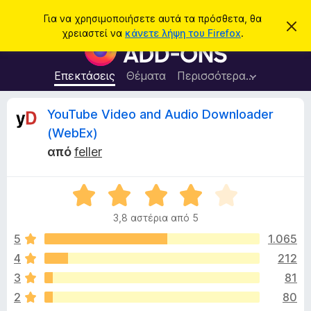
Α
Σύνδεση
Για να χρησιμοποιήσετε αυτά τα πρόσθετα, θα
Α
ν
χρειαστεί να
κάνετε λήψη του Firefox
.
π
Π
α
ό
ρ
ρ
ζ
ρ
ό
Επεκτάσεις
Θέματα
Περισσότερα…
ή
ι
σ
ψ
τ
η
θ
Κ
YouTube Video and Audio Downloader
η
σ
ε
η
σ
(WebEx)
μ
τ
ρ
η
ε
από
feller
α
ί
ω
π
ι
σ
ρ
Β
η
ς
α
ο
τ
3,8 αστέρια από 5
θ
γ
μ
5
1.065
ρ
ι
ο
ά
4
212
λ
μ
κ
3
81
ο
μ
γ
2
80
α
ί