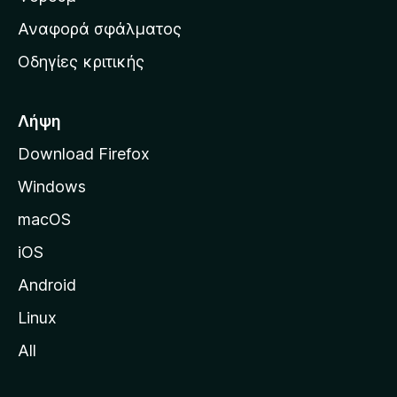
χ
Αναφορά σφάλματος
ι
Οδηγίες κριτικής
κ
ή
σ
Λήψη
ε
Download Firefox
λ
Windows
ί
δ
macOS
α
iOS
τ
η
Android
ς
Linux
M
All
o
z