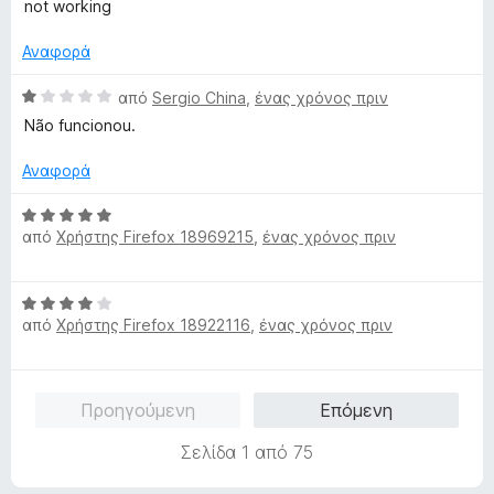
α
not working
α
θ
π
μ
Αναφορά
ό
ο
5
λ
Β
από
Sergio China
,
ένας χρόνος πριν
ο
α
Não funcionou.
γ
θ
ί
μ
Αναφορά
α
ο
1
λ
Β
α
ο
από
Χρήστης Firefox 18969215
,
ένας χρόνος πριν
α
π
γ
θ
ό
ί
μ
5
Β
α
ο
από
Χρήστης Firefox 18922116
,
ένας χρόνος πριν
α
1
λ
θ
α
ο
μ
π
γ
ο
ό
ί
Προηγούμενη
Επόμενη
λ
5
α
ο
5
Σελίδα 1 από 75
γ
α
ί
π