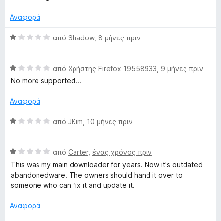
ό
θ
λ
a
5
μ
ο
Αναφορά
ο
γ
n
λ
ί
Β
από
Shadow
,
8 μήνες πριν
ο
α
α
d
γ
1
θ
ί
α
Β
μ
από
Χρήστης Firefox 19558933
,
9 μήνες πριν
α
π
A
α
ο
No more supported...
1
ό
θ
λ
α
5
μ
ο
Αναφορά
u
π
ο
γ
ό
λ
ί
Β
από
JKim
,
10 μήνες πριν
d
5
ο
α
α
γ
1
θ
i
ί
α
Β
μ
από
Carter
,
ένας χρόνος πριν
α
π
α
ο
This was my main downloader for years. Now it's outdated
1
ό
θ
o
λ
abandonedware. The owners should hand it over to
α
5
μ
ο
someone who can fix it and update it.
π
ο
γ
D
ό
λ
ί
Αναφορά
5
ο
α