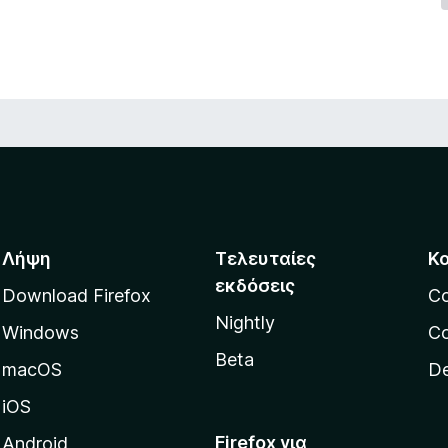
Λήψη
Τελευταίες
Κ
εκδόσεις
Download Firefox
C
Nightly
Windows
Co
Beta
macOS
De
iOS
Firefox για
Android