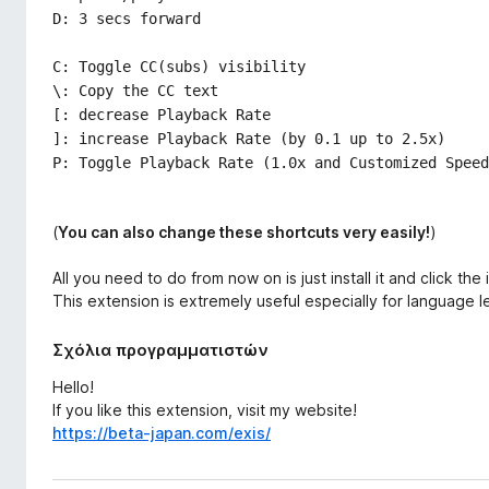
o
D: 3 secs forward
x
C: Toggle CC(subs) visibility
\: Copy the CC text
[: decrease Playback Rate
]: increase Playback Rate (by 0.1 up to 2.5x)
P: Toggle Playback Rate (1.0x and Customized Speed
(
You can also change these shortcuts very easily!
)
All you need to do from now on is just install it and click the 
This extension is extremely useful especially for language l
Σχόλια προγραμματιστών
Hello!
If you like this extension, visit my website!
https://beta-japan.com/exis/