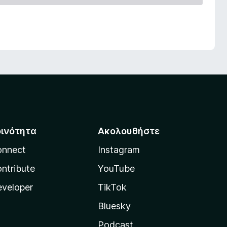
οινότητα
Ακολουθήστε
onnect
Instagram
ntribute
YouTube
veloper
TikTok
Bluesky
Podcast