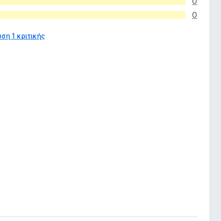
0
0
ση 1 κριτικής