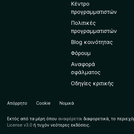
τ
Κέντρο
η
προγραμματιστών
ν
Πολιτικές
α
προγραμματιστών
ρ
Blog κοινότητας
χ
ι
Φόρουμ
κ
Αναφορά
ή
σφάλματος
σ
Οδηγίες κριτικής
ε
λ
ί
Απόρρητο
Cookie
Νομικά
δ
α
Εκτός από τα μέρη όπου
αναφέρεται
διαφορετικά, το περιεχό
τ
License v3.0
ή τυχόν νεότερες εκδόσεις.
η