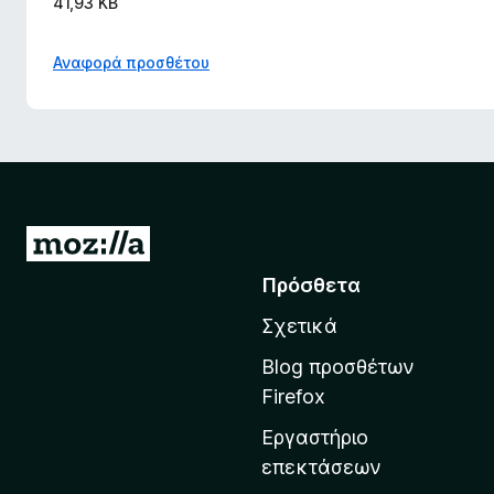
41,93 KB
Αναφορά προσθέτου
Μ
ε
Πρόσθετα
τ
Σχετικά
ά
β
Blog προσθέτων
α
Firefox
σ
Εργαστήριο
η
επεκτάσεων
σ