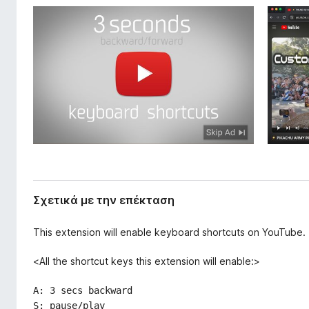
π
τ
έ
ο
κ
ς
τ
π
α
σ
ε
η
ρ
ς
ι
ή
γ
η
σ
η
Σχετικά με την επέκταση
ς
F
This extension will enable keyboard shortcuts on YouTube.
i
r
<All the shortcut keys this extension will enable:>
e
A: 3 secs backward
f
S: pause/play