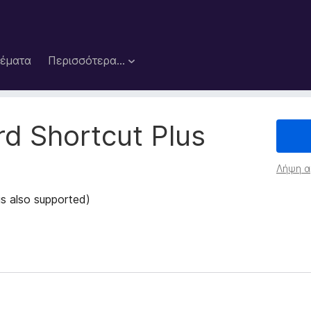
έματα
Περισσότερα…
d Shortcut Plus
Λήψη α
s also supported)