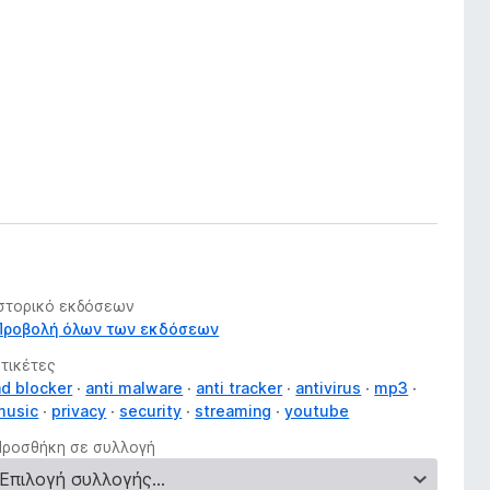
Ιστορικό εκδόσεων
Προβολή όλων των εκδόσεων
Ετικέτες
ad blocker
anti malware
anti tracker
antivirus
mp3
music
privacy
security
streaming
youtube
Προσθήκη σε συλλογή