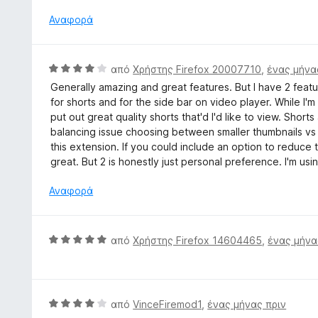
θ
ό
α
μ
Αναφορά
5
5
ο
α
λ
π
ο
Β
ό
από
Χρήστης Firefox 20007710
,
ένας μήνα
γ
α
5
Generally amazing and great features. But I have 2 feature
ί
θ
for shorts and for the side bar on video player. While I'm
α
μ
put out great quality shorts that'd I'd like to view. Shorts
5
ο
balancing issue choosing between smaller thumbnails vs h
α
λ
this extension. If you could include an option to reduce 
π
ο
great. But 2 is honestly just personal preference. I'm us
ό
γ
5
ί
Αναφορά
α
4
α
Β
από
Χρήστης Firefox 14604465
,
ένας μήνα
π
α
ό
θ
5
μ
ο
Β
από
VinceFiremod1
,
ένας μήνας πριν
λ