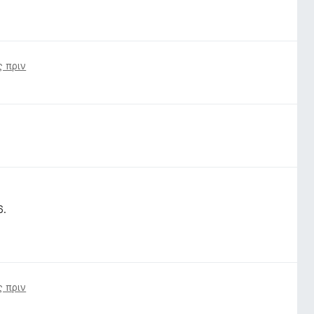
ς πριν
6.
ς πριν