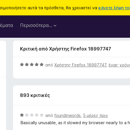
ησιμοποιήσετε αυτά τα πρόσθετα, θα χρειαστεί να
κάνετε λήψη του
έματα
Περισσότερα…
Κριτική από Χρήστης Firefox 18997747
Β
από
Χρήστης Firefox 18997747
,
ένας χρόν
α
θ
μ
ο
893 κριτικές
λ
ο
γ
ί
Β
από
foundinwords
,
5 μέρες πριν
α
α
Basically unusable, as it slowed my browser nearly to a 
5
θ