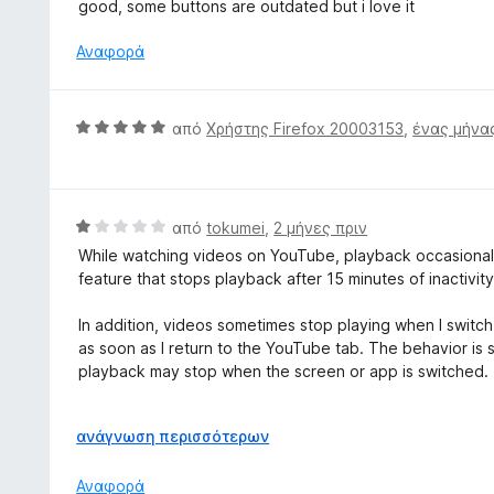
α
good, some buttons are outdated but i love it
ο
θ
γ
μ
Αναφορά
ί
ο
α
λ
5
ο
Β
από
Χρήστης Firefox 20003153
,
ένας μήνα
α
γ
α
π
ί
θ
ό
α
μ
5
4
ο
Β
από
tokumei
,
2 μήνες πριν
α
λ
α
π
While watching videos on YouTube, playback occasionally
ο
θ
ό
feature that stops playback after 15 minutes of inactivity
γ
μ
5
ί
ο
In addition, videos sometimes stop playing when I switc
α
λ
as soon as I return to the YouTube tab. The behavior is
5
ο
playback may stop when the screen or app is switched.
α
γ
π
ί
Both issues tend to occur near the beginning of a video
ό
α
Ε
ανάγνωση περισσότερων
5
1
π
I did not experience these problems while the add-on wa
α
έ
Αναφορά
issue between the add-on and a web service or browser