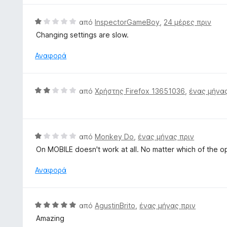
α
γ
μ
π
ί
ο
Β
από
InspectorGameBoy
,
24 μέρες πριν
ό
α
λ
α
5
Changing settings are slow.
5
ο
θ
α
γ
μ
Αναφορά
π
ί
ο
ό
α
λ
5
5
ο
Β
από
Χρήστης Firefox 13651036
,
ένας μήνας
α
γ
α
π
ί
θ
ό
α
μ
5
1
ο
Β
από
Monkey Do
,
ένας μήνας πριν
α
λ
α
π
On MOBILE doesn't work at all. No matter which of the opt
ο
θ
ό
γ
μ
Αναφορά
5
ί
ο
α
λ
2
ο
Β
από
AgustinBrito
,
ένας μήνας πριν
α
γ
α
π
Amazing
ί
θ