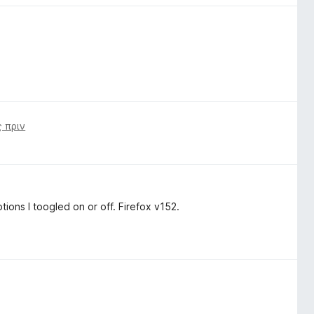
 πριν
ions I toogled on or off. Firefox v152.