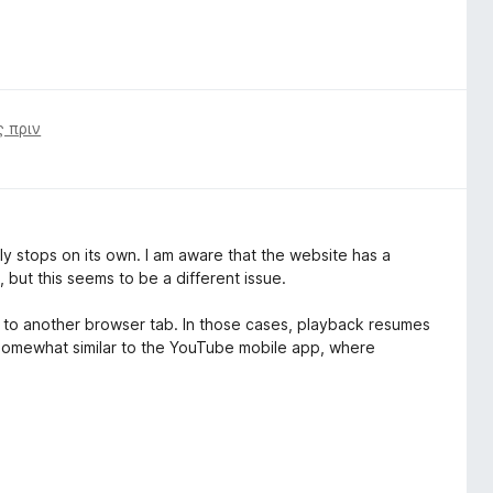
ς πριν
 stops on its own. I am aware that the website has a
, but this seems to be a different issue.
h to another browser tab. In those cases, playback resumes
 somewhat similar to the YouTube mobile app, where
 rather than throughout the entire playback session.
s disabled, so I suspect there may be some compatibility
 feature.