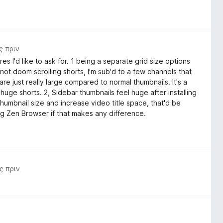
ς πριν
s I'd like to ask for. 1 being a separate grid size options
 not doom scrolling shorts, I'm sub'd to a few channels that
 are just really large compared to normal thumbnails. It's a
uge shorts. 2, Sidebar thumbnails feel huge after installing
thumbnail size and increase video title space, that'd be
ing Zen Browser if that makes any difference.
ς πριν