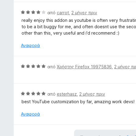
5
μ
α
ο
Β
από
carrot
,
2 μήνες πριν
π
λ
α
ό
really enjoy this addon as youtube is often very frustrat
ο
θ
5
to be a bit buggy for me, and often doesnt use the second
γ
μ
other than this, very useful and i'd recommend :)
ί
ο
α
λ
Αναφορά
5
ο
α
γ
π
ί
Β
από
Χρήστης Firefox 19975836
,
2 μήνες πρ
ό
α
α
5
4
θ
α
μ
π
ο
Β
από
esterhasz
,
2 μήνες πριν
ό
λ
α
5
best YouTube customization by far, amazing work devs!
ο
θ
γ
μ
Αναφορά
ί
ο
α
λ
5
ο