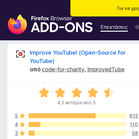
Για να χρ
Π
ρ
Επεκτάσεις
Θ
ό
σ
θ
Κ
Improve YouTube! (Open-Source for
ε
YouTube)
τ
ρ
από
code-for-charity
,
ImprovedTube
α
π
ι
ρ
Β
ο
τ
α
γ
4,3 αστέρια από 5
θ
ρ
ι
μ
ά
5
612
ο
μ
λ
4
110
κ
μ
ο
3
58
γ
α