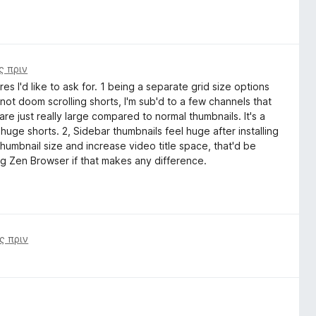
ς πριν
s I'd like to ask for. 1 being a separate grid size options
 not doom scrolling shorts, I'm sub'd to a few channels that
 are just really large compared to normal thumbnails. It's a
uge shorts. 2, Sidebar thumbnails feel huge after installing
thumbnail size and increase video title space, that'd be
ing Zen Browser if that makes any difference.
ς πριν