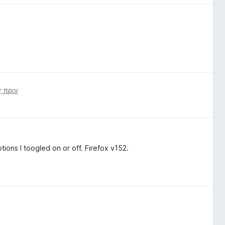
 πριν
ions I toogled on or off. Firefox v152.