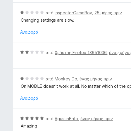
α
γ
μ
π
ί
ο
Β
από
InspectorGameBoy
,
25 μέρες πριν
ό
α
λ
α
5
Changing settings are slow.
5
ο
θ
α
γ
μ
Αναφορά
π
ί
ο
ό
α
λ
5
5
ο
Β
από
Χρήστης Firefox 13651036
,
ένας μήνας
α
γ
α
π
ί
θ
ό
α
μ
5
1
ο
Β
από
Monkey Do
,
ένας μήνας πριν
α
λ
α
π
On MOBILE doesn't work at all. No matter which of the opt
ο
θ
ό
γ
μ
Αναφορά
5
ί
ο
α
λ
2
ο
Β
από
AgustinBrito
,
ένας μήνας πριν
α
γ
α
π
Amazing
ί
θ