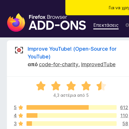
Για να χρ
Π
ρ
Επεκτάσεις
Θ
ό
σ
θ
Κ
Improve YouTube! (Open-Source for
ε
YouTube)
τ
ρ
από
code-for-charity
,
ImprovedTube
α
π
ι
ρ
Β
ο
τ
α
γ
4,3 αστέρια από 5
θ
ρ
ι
μ
ά
5
612
ο
μ
λ
4
110
κ
μ
ο
3
58
γ
α