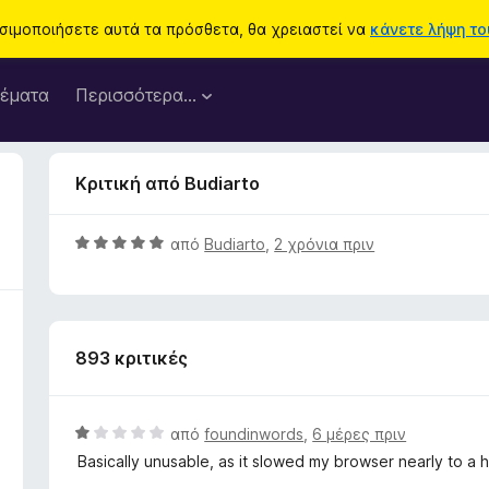
ησιμοποιήσετε αυτά τα πρόσθετα, θα χρειαστεί να
κάνετε λήψη του
έματα
Περισσότερα…
Κριτική από Budiarto
Β
από
Budiarto
,
2 χρόνια πριν
α
θ
μ
ο
893 κριτικές
λ
ο
γ
ί
Β
από
foundinwords
,
6 μέρες πριν
α
α
Basically unusable, as it slowed my browser nearly to a 
5
θ