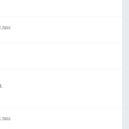
ς πριν
6.
ς πριν