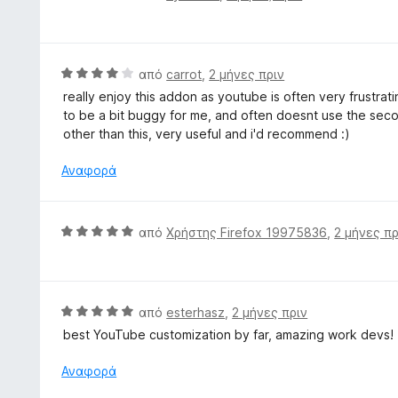
ί
α
ό
α
θ
5
5
μ
α
ο
Β
από
carrot
,
2 μήνες πριν
π
λ
α
ό
really enjoy this addon as youtube is often very frustrat
ο
θ
5
to be a bit buggy for me, and often doesnt use the second
γ
μ
other than this, very useful and i'd recommend :)
ί
ο
α
λ
Αναφορά
5
ο
α
γ
π
ί
Β
από
Χρήστης Firefox 19975836
,
2 μήνες πρ
ό
α
α
5
4
θ
α
μ
π
ο
Β
από
esterhasz
,
2 μήνες πριν
ό
λ
α
5
best YouTube customization by far, amazing work devs!
ο
θ
γ
μ
Αναφορά
ί
ο