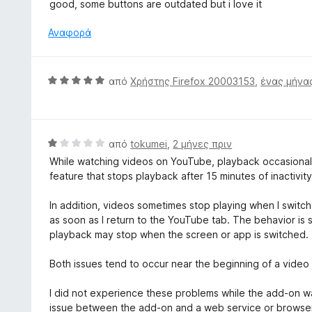
α
good, some buttons are outdated but i love it
ο
θ
γ
μ
Αναφορά
ί
ο
α
λ
5
ο
Β
από
Χρήστης Firefox 20003153
,
ένας μήνα
α
γ
α
π
ί
θ
ό
α
μ
5
4
ο
Β
από
tokumei
,
2 μήνες πριν
α
λ
α
π
While watching videos on YouTube, playback occasionally
ο
θ
ό
feature that stops playback after 15 minutes of inactivity
γ
μ
5
ί
ο
In addition, videos sometimes stop playing when I switc
α
λ
as soon as I return to the YouTube tab. The behavior is
5
ο
playback may stop when the screen or app is switched.
α
γ
π
ί
Both issues tend to occur near the beginning of a video
ό
α
5
1
I did not experience these problems while the add-on wa
α
issue between the add-on and a web service or browser