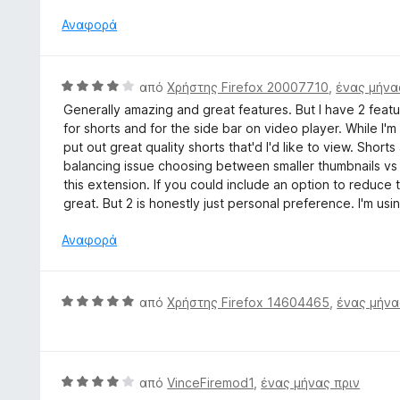
θ
ό
α
μ
Αναφορά
5
5
ο
α
λ
π
ο
Β
ό
από
Χρήστης Firefox 20007710
,
ένας μήνα
γ
α
5
Generally amazing and great features. But I have 2 feature
ί
θ
for shorts and for the side bar on video player. While I'm
α
μ
put out great quality shorts that'd I'd like to view. Shorts
5
ο
balancing issue choosing between smaller thumbnails vs h
α
λ
this extension. If you could include an option to reduce 
π
ο
great. But 2 is honestly just personal preference. I'm us
ό
γ
5
ί
Αναφορά
α
4
α
Β
από
Χρήστης Firefox 14604465
,
ένας μήνα
π
α
ό
θ
5
μ
ο
Β
από
VinceFiremod1
,
ένας μήνας πριν
λ