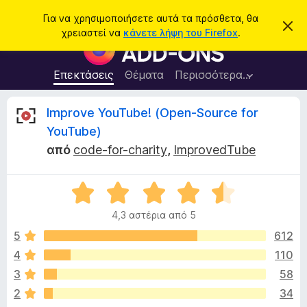
Α
Σύνδεση
Για να χρησιμοποιήσετε αυτά τα πρόσθετα, θα
Α
ν
χρειαστεί να
κάνετε λήψη του Firefox
.
π
Π
α
ό
ρ
ρ
ζ
ρ
ό
Επεκτάσεις
Θέματα
Περισσότερα…
ή
ι
σ
ψ
τ
η
θ
Κ
Improve YouTube! (Open-Source for
η
σ
ε
η
σ
YouTube)
μ
τ
ρ
η
ε
από
code-for-charity
,
ImprovedTube
α
ί
ω
π
ι
σ
ρ
Β
η
ς
α
ο
τ
4,3 αστέρια από 5
θ
γ
μ
5
612
ρ
ι
ο
ά
4
110
λ
μ
κ
3
58
ο
μ
γ
2
34
α
ί