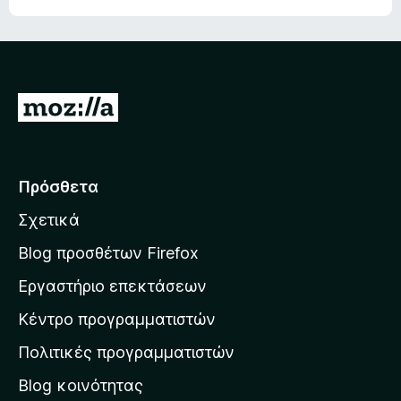
Μ
ε
τ
ά
Πρόσθετα
β
Σχετικά
α
σ
Blog προσθέτων Firefox
η
Εργαστήριο επεκτάσεων
σ
Κέντρο προγραμματιστών
τ
η
Πολιτικές προγραμματιστών
ν
Blog κοινότητας
α