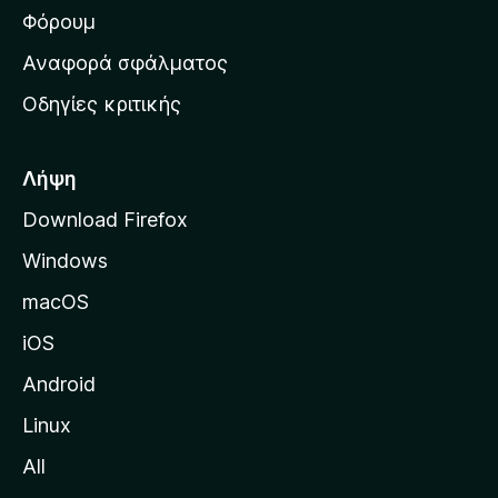
ρ
Φόρουμ
χ
Αναφορά σφάλματος
ι
Οδηγίες κριτικής
κ
ή
σ
Λήψη
ε
Download Firefox
λ
Windows
ί
δ
macOS
α
iOS
τ
η
Android
ς
Linux
M
All
o