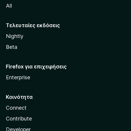
All
o
z
i
Τελευταίες εκδόσεις
l
Nightly
l
a
Beta
Firefox για επιχειρήσεις
Enterprise
Κοινότητα
Connect
Contribute
Developer