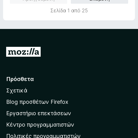
Σελίδα 1 από 25
Μ
ε
τ
ά
Πρόσθετα
β
Σχετικά
α
σ
Blog προσθέτων Firefox
η
Εργαστήριο επεκτάσεων
σ
Κέντρο προγραμματιστών
τ
η
Πολιτικές προγραμματιστών