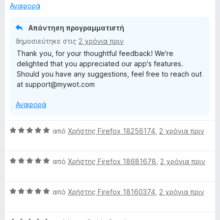
ο
Αναφορά
t
λ
ο
Απάντηση προγραμματιστή
i
γ
δημοσιεύτηκε στις
2 χρόνια πριν
ί
Thank you, for your thoughtful feedback! We're
n
α
delighted that you appreciated our app's features.
5
Should you have any suggestions, feel free to reach out
α
g
at support@mywot.com
π
ό
Αναφορά
5
Β
από
Χρήστης Firefox 18256174
,
2 χρόνια πριν
α
θ
Β
μ
από
Χρήστης Firefox 18681678
,
2 χρόνια πριν
α
ο
θ
λ
Β
μ
από
Χρήστης Firefox 18160374
,
2 χρόνια πριν
ο
α
ο
γ
θ
λ
ί