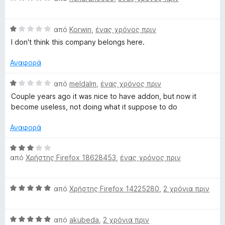
W
ο
α
5
γ
θ
α
e
ί
Β
μ
από
Korwin
,
ένας χρόνος πριν
π
α
α
ο
ό
I don't think this company belongs here.
b
1
θ
λ
5
α
μ
ο
Αναφορά
π
ο
s
γ
ό
λ
ί
Β
από
meldalm
,
ένας χρόνος πριν
5
ο
α
α
i
Couple years ago it was nice to have addon, but now it
γ
5
θ
become useless, not doing what it suppose to do
ί
α
μ
t
α
π
ο
Αναφορά
1
ό
λ
e
α
5
ο
Β
π
γ
από
Χρήστης Firefox 18628453
,
ένας χρόνος πριν
α
ό
ί
R
θ
5
α
μ
Β
1
από
Χρήστης Firefox 14225280
,
2 χρόνια πριν
ο
e
α
α
λ
θ
π
ο
p
Β
μ
από
akubeda
,
2 χρόνια πριν
ό
γ