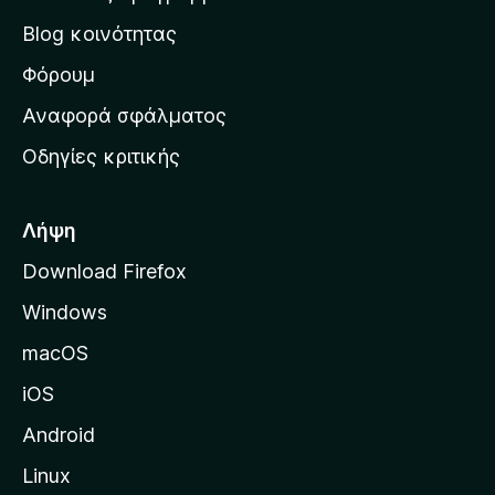
ν
Blog κοινότητας
α
ρ
Φόρουμ
χ
Αναφορά σφάλματος
ι
Οδηγίες κριτικής
κ
ή
σ
Λήψη
ε
Download Firefox
λ
Windows
ί
δ
macOS
α
iOS
τ
η
Android
ς
Linux
M