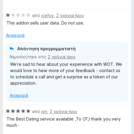
α
ο
5
ί
u
θ
λ
α
Β
μ
από
icefox
,
2 χρόνια πριν
ο
3
α
ο
γ
This addon sells user data. Do not use.
α
t
θ
λ
ί
π
μ
ο
α
Αναφορά
ό
a
ο
γ
5
5
λ
ί
α
Απάντηση προγραμματιστή
t
ο
α
π
δημοσιεύτηκε στις
2 χρόνια πριν
γ
5
ό
We’re sad to hear about your experience with WOT. We
ί
α
5
i
would love to hear more of your feedback - contact us
α
π
to schedule a call and get a surprise as a token of our
1
ό
o
appreciation.
α
5
π
n
Αναφορά
ό
5
R
Β
από
jon
,
2 χρόνια πριν
α
The Best Dating service available ,To CF,I thank you very
θ
a
much ·
μ