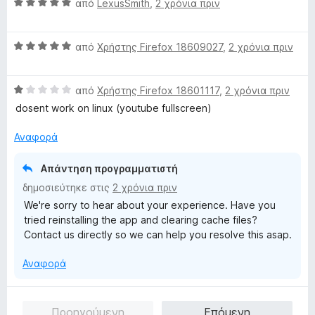
Β
μ
από
LexusSmith
,
2 χρόνια πριν
ο
α
α
ο
γ
5
θ
λ
ί
α
Β
μ
από
Χρήστης Firefox 18609027
,
2 χρόνια πριν
ο
α
π
α
ο
γ
5
ό
θ
λ
ί
α
5
Β
μ
από
Χρήστης Firefox 18601117
,
2 χρόνια πριν
ο
α
π
α
ο
γ
5
ό
dosent work on linux (youtube fullscreen)
θ
λ
ί
α
5
μ
ο
α
π
Αναφορά
ο
γ
5
ό
λ
ί
α
5
Απάντηση προγραμματιστή
ο
α
π
δημοσιεύτηκε στις
2 χρόνια πριν
γ
5
ό
We're sorry to hear about your experience. Have you
ί
α
5
tried reinstalling the app and clearing cache files?
α
π
Contact us directly so we can help you resolve this asap.
1
ό
α
5
Αναφορά
π
ό
5
Προηγούμενη
Επόμενη