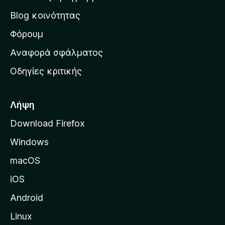
ν
Blog κοινότητας
α
ρ
Φόρουμ
χ
Αναφορά σφάλματος
ι
Οδηγίες κριτικής
κ
ή
σ
Λήψη
ε
Download Firefox
λ
Windows
ί
δ
macOS
α
iOS
τ
η
Android
ς
Linux
M