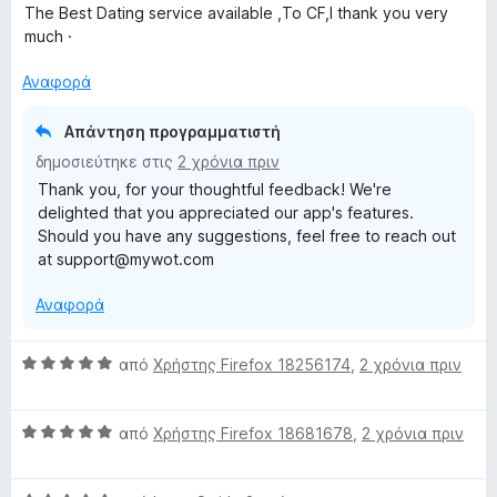
α
ο
The Best Dating service available ,To CF,I thank you very
t
θ
λ
much ·
μ
ο
i
ο
γ
Αναφορά
λ
ί
n
ο
α
Απάντηση προγραμματιστή
γ
5
δημοσιεύτηκε στις
2 χρόνια πριν
ί
α
g
Thank you, for your thoughtful feedback! We're
α
π
delighted that you appreciated our app's features.
5
ό
Should you have any suggestions, feel free to reach out
α
5
at support@mywot.com
π
ό
Αναφορά
5
Β
από
Χρήστης Firefox 18256174
,
2 χρόνια πριν
α
θ
Β
μ
από
Χρήστης Firefox 18681678
,
2 χρόνια πριν
α
ο
θ
λ