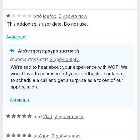
α
ο
5
ί
u
θ
λ
α
Β
μ
από
icefox
,
2 χρόνια πριν
ο
3
α
ο
γ
This addon sells user data. Do not use.
α
t
θ
λ
ί
π
μ
ο
α
Αναφορά
ό
a
ο
γ
5
5
λ
ί
α
Απάντηση προγραμματιστή
t
ο
α
π
δημοσιεύτηκε στις
2 χρόνια πριν
γ
5
ό
We’re sad to hear about your experience with WOT. We
ί
α
5
i
would love to hear more of your feedback - contact us
α
π
to schedule a call and get a surprise as a token of our
1
ό
o
appreciation.
α
5
π
n
Αναφορά
ό
5
R
Β
από
Vlad
,
2 χρόνια πριν
α
θ
a
Β
μ
από
jon
,
2 χρόνια πριν