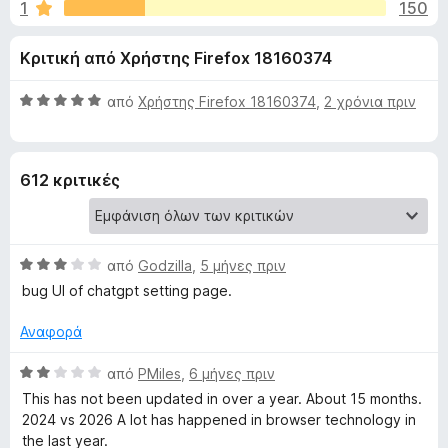
έ
1
150
α
τ
3
ο
ς
Κριτική από Χρήστης Firefox 18160374
,
ς
7
π
γ
α
Β
από
Χρήστης Firefox 18160374
,
2 χρόνια πριν
ε
π
α
ρ
ι
ό
θ
ι
5
μ
612 κριτικές
ο
ή
α
λ
γ
ο
η
τ
γ
σ
Β
από
Godzilla
,
5 μήνες πριν
ί
η
α
ο
α
bug UI of chatgpt setting page.
ς
θ
5
μ
F
α
Αναφορά
W
ο
π
i
λ
Β
ό
από
PMiles
,
6 μήνες πριν
r
e
ο
α
5
This has not been updated in over a year. About 15 months.
e
γ
θ
2024 vs 2026 A lot has happened in browser technology in
f
b
ί
μ
the last year.