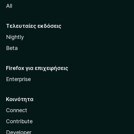
All
o
z
i
Τελευταίες εκδόσεις
l
Nightly
l
a
Beta
Firefox για επιχειρήσεις
Enterprise
Κοινότητα
Connect
Contribute
Developer