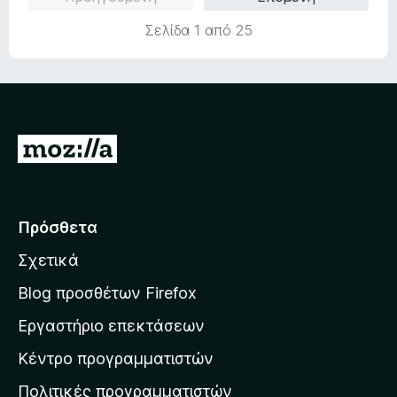
Σελίδα 1 από 25
Μ
ε
τ
ά
Πρόσθετα
β
Σχετικά
α
σ
Blog προσθέτων Firefox
η
Εργαστήριο επεκτάσεων
σ
Κέντρο προγραμματιστών
τ
η
Πολιτικές προγραμματιστών