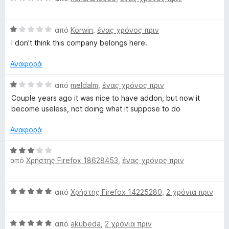
W
ο
α
5
γ
θ
α
e
ί
Β
μ
από
Korwin
,
ένας χρόνος πριν
π
α
α
ο
ό
I don't think this company belongs here.
b
1
θ
λ
5
α
μ
ο
Αναφορά
π
ο
s
γ
ό
λ
ί
Β
από
meldalm
,
ένας χρόνος πριν
5
ο
α
α
i
Couple years ago it was nice to have addon, but now it
γ
5
θ
become useless, not doing what it suppose to do
ί
α
μ
t
α
π
ο
Αναφορά
1
ό
λ
e
α
5
ο
Β
π
γ
από
Χρήστης Firefox 18628453
,
ένας χρόνος πριν
α
ό
ί
R
θ
5
α
μ
Β
1
από
Χρήστης Firefox 14225280
,
2 χρόνια πριν
ο
e
α
α
λ
θ
π
ο
p
Β
μ
από
akubeda
,
2 χρόνια πριν
ό
γ