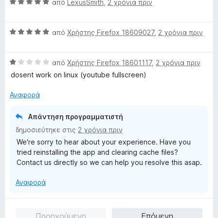
Β
μ
από
LexusSmith
,
2 χρόνια πριν
ο
α
ο
γ
θ
λ
ί
Β
μ
από
Χρήστης Firefox 18609027
,
2 χρόνια πριν
ο
α
α
ο
γ
5
θ
λ
ί
α
Β
μ
από
Χρήστης Firefox 18601117
,
2 χρόνια πριν
ο
α
π
α
ο
γ
5
ό
dosent work on linux (youtube fullscreen)
θ
λ
ί
α
5
μ
ο
α
π
Αναφορά
ο
γ
5
ό
λ
ί
α
5
Απάντηση προγραμματιστή
ο
α
π
δημοσιεύτηκε στις
2 χρόνια πριν
γ
5
ό
We're sorry to hear about your experience. Have you
ί
α
5
tried reinstalling the app and clearing cache files?
α
π
Contact us directly so we can help you resolve this asap.
1
ό
α
5
Αναφορά
π
ό
5
Προηγούμενη
Επόμενη