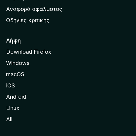
χ
Αναφορά σφάλματος
ι
Οδηγίες κριτικής
κ
ή
σ
Λήψη
ε
Download Firefox
λ
Windows
ί
δ
macOS
α
iOS
τ
η
Android
ς
Linux
M
All
o
z