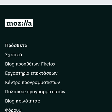
Μ
ε
τ
ά
Πρόσθετα
β
Σχετικά
α
σ
Blog προσθέτων Firefox
η
Εργαστήριο επεκτάσεων
σ
Κέντρο προγραμματιστών
τ
η
Πολιτικές προγραμματιστών
ν
Blog κοινότητας
α
ρ
Φόρουμ