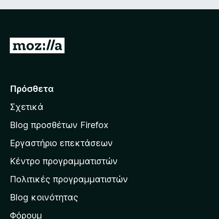
Μ
ε
τ
ά
Πρόσθετα
β
Σχετικά
α
σ
Blog προσθέτων Firefox
η
Εργαστήριο επεκτάσεων
σ
Κέντρο προγραμματιστών
τ
η
Πολιτικές προγραμματιστών
ν
Blog κοινότητας
α
ρ
Φόρουμ