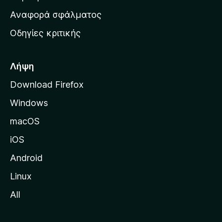
χ
Αναφορά σφάλματος
ι
Οδηγίες κριτικής
κ
ή
σ
Λήψη
ε
Download Firefox
λ
Windows
ί
δ
macOS
α
iOS
τ
η
Android
ς
Linux
M
All
o
z