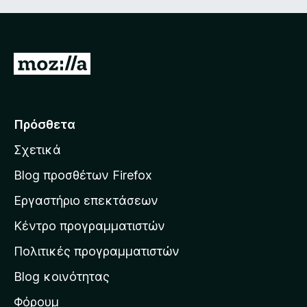
Μ
ε
τ
ά
Πρόσθετα
β
Σχετικά
α
σ
Blog προσθέτων Firefox
η
Εργαστήριο επεκτάσεων
σ
Κέντρο προγραμματιστών
τ
η
Πολιτικές προγραμματιστών
ν
Blog κοινότητας
α
ρ
Φόρουμ