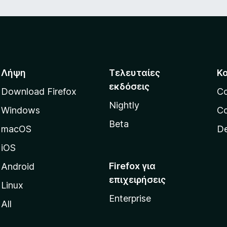
Λήψη
Τελευταίες
Κ
εκδόσεις
Download Firefox
C
Nightly
Windows
Co
Beta
macOS
De
iOS
Firefox για
Android
επιχειρήσεις
Linux
Enterprise
All