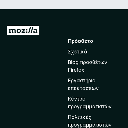
Μ
ε
Πρόσθετα
τ
Σχετικά
ά
β
Blog προσθέτων
α
Firefox
σ
Εργαστήριο
η
επεκτάσεων
σ
τ
Κέντρο
η
προγραμματιστών
ν
Πολιτικές
α
προγραμματιστών