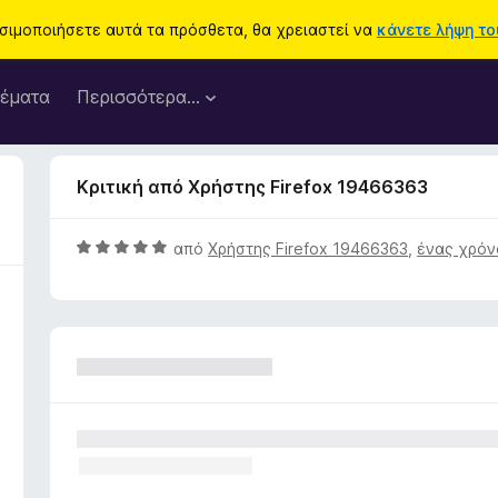
ησιμοποιήσετε αυτά τα πρόσθετα, θα χρειαστεί να
κάνετε λήψη του
έματα
Περισσότερα…
Κριτική από Χρήστης Firefox 19466363
Β
από
Χρήστης Firefox 19466363
,
ένας χρόν
α
θ
μ
ο
λ
ο
γ
ί
α
5