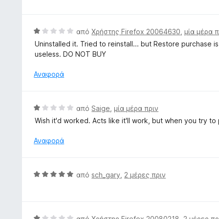
ο
θ
5
γ
μ
ί
ο
Β
από
Χρήστης Firefox 20064630
,
μία μέρα π
α
λ
α
Uninstalled it. Tried to reinstall... but Restore purchase
5
ο
θ
useless. DO NOT BUY
α
γ
μ
π
ί
ο
Αναφορά
ό
α
λ
5
5
ο
α
γ
Β
από
Saige
,
μία μέρα πριν
π
ί
α
ό
Wish it'd worked. Acts like it'll work, but when you try to 
α
θ
5
1
μ
Αναφορά
α
ο
π
λ
ό
ο
Β
5
από
sch_gary
,
2 μέρες πριν
γ
α
ί
θ
α
μ
1
ο
Β
από
Χρήστης Firefox 20080218
,
2 μέρες πρ