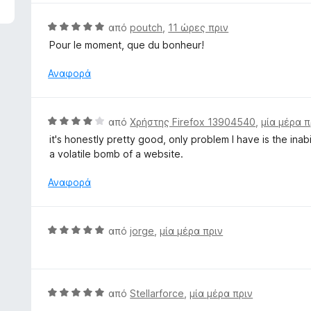
α
μ
π
ο
Β
από
poutch
,
11 ώρες πριν
ό
λ
α
Pour le moment, que du bonheur!
5
ο
θ
γ
μ
Αναφορά
ί
ο
α
λ
5
ο
Β
από
Χρήστης Firefox 13904540
,
μία μέρα π
α
γ
α
π
it's honestly pretty good, only problem I have is the in
ί
θ
ό
a volatile bomb of a website.
α
μ
5
5
ο
Αναφορά
α
λ
π
ο
ό
γ
Β
5
από
jorge
,
μία μέρα πριν
ί
α
α
θ
4
μ
α
ο
Β
από
Stellarforce
,
μία μέρα πριν
π
λ
α
ό