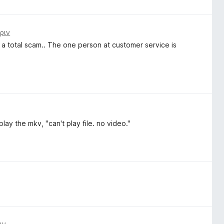
ριν
 is a total scam.. The one person at customer service is
play the mkv, "can't play file. no video."
ιν