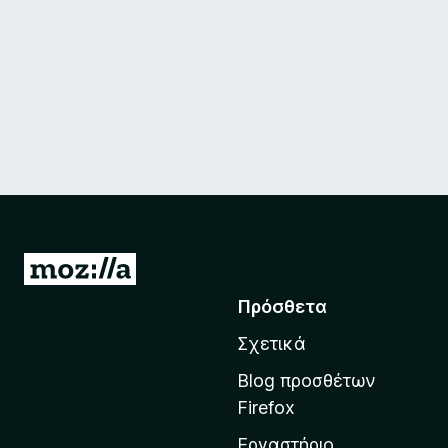
Μ
ε
Πρόσθετα
τ
Σχετικά
ά
β
Blog προσθέτων
α
Firefox
σ
Εργαστήριο