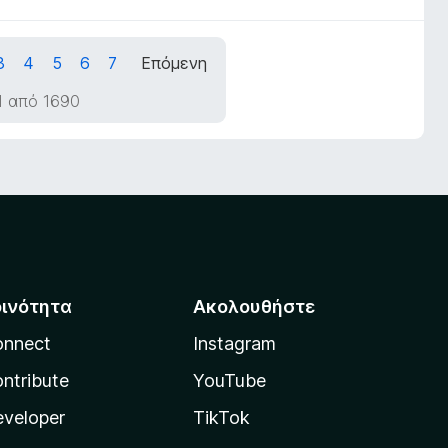
3
4
5
6
7
Επόμενη
1 από 1690
οινότητα
Ακολουθήστε
onnect
Instagram
ntribute
YouTube
veloper
TikTok