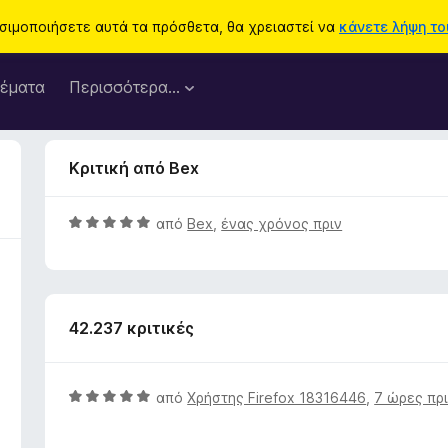
ησιμοποιήσετε αυτά τα πρόσθετα, θα χρειαστεί να
κάνετε λήψη του
έματα
Περισσότερα…
Κριτική από Bex
Β
από
Bex
,
ένας χρόνος πριν
α
θ
μ
ο
42.237 κριτικές
λ
ο
γ
ί
Β
από
Χρήστης Firefox 18316446
,
7 ώρες πρ
α
α
5
θ