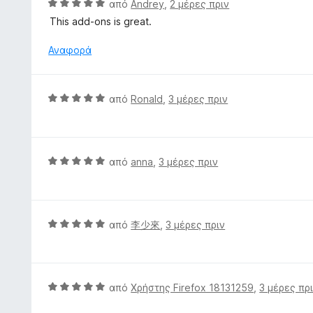
Β
ό
από
Andrey
,
2 μέρες πριν
γ
α
5
This add-ons is great.
ί
θ
α
μ
Αναφορά
5
ο
α
λ
π
ο
Β
ό
από
Ronald
,
3 μέρες πριν
γ
α
5
ί
θ
α
μ
5
ο
Β
από
anna
,
3 μέρες πριν
α
λ
α
π
ο
θ
ό
γ
μ
5
ί
ο
Β
από
李少來
,
3 μέρες πριν
α
λ
α
5
ο
θ
α
γ
μ
π
ί
ο
Β
από
Χρήστης Firefox 18131259
,
3 μέρες πρ
ό
α
λ
α
5
5
ο