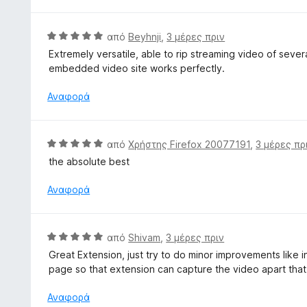
θ
α
γ
μ
π
ί
ο
Β
από
Beyhnji
,
3 μέρες πριν
ό
α
λ
α
5
Extremely versatile, able to rip streaming video of seve
5
ο
θ
embedded video site works perfectly.
α
γ
μ
π
ί
ο
Αναφορά
ό
α
λ
5
5
ο
α
γ
Β
από
Χρήστης Firefox 20077191
,
3 μέρες πρ
π
ί
α
ό
the absolute best
α
θ
5
5
μ
Αναφορά
α
ο
π
λ
ό
ο
Β
5
από
Shivam
,
3 μέρες πριν
γ
α
Great Extension, just try to do minor improvements like 
ί
θ
page so that extension can capture the video apart that 
α
μ
5
ο
Αναφορά
α