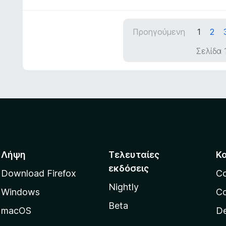
λ
π
ο
ό
γ
5
Προηγούμενη
1
2
ί
α
Σελίδα 
5
α
π
ό
5
Λήψη
Τελευταίες
Κ
εκδόσεις
Download Firefox
C
Nightly
Windows
Co
Beta
macOS
De