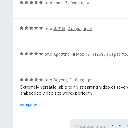
ο
Β
από
anna
,
3 μέρες πριν
α
λ
α
π
ο
θ
ό
γ
μ
5
ί
ο
Β
από
李少來
,
3 μέρες πριν
α
λ
α
5
ο
θ
α
γ
μ
π
ί
ο
Β
από
Χρήστης Firefox 18131259
,
3 μέρες πρ
ό
α
λ
α
5
5
ο
θ
α
γ
μ
π
ί
ο
Β
από
Beyhnji
,
3 μέρες πριν
ό
α
λ
α
5
Extremely versatile, able to rip streaming video of seve
5
ο
θ
embedded video site works perfectly.
α
γ
μ
π
ί
ο
Αναφορά
ό
α
λ
5
5
ο
α
γ
π
Προηγούμενη
1
2
ί