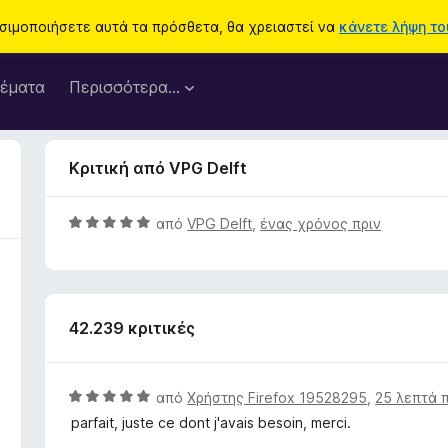
ησιμοποιήσετε αυτά τα πρόσθετα, θα χρειαστεί να
κάνετε λήψη του
έματα
Περισσότερα…
Κριτική από VPG Delft
Β
από
VPG Delft
,
ένας χρόνος πριν
α
θ
μ
ο
42.239 κριτικές
λ
ο
γ
ί
Β
από
Χρήστης Firefox 19528295
,
25 λεπτά 
α
α
parfait, juste ce dont j'avais besoin, merci.
5
θ