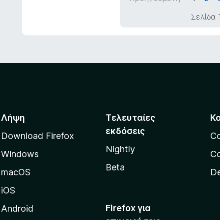
ό
α
Σελίδα 
5
5
α
π
ό
5
Λήψη
Τελευταίες
Κ
εκδόσεις
Download Firefox
C
Nightly
Windows
Co
Beta
macOS
De
iOS
Firefox για
Android