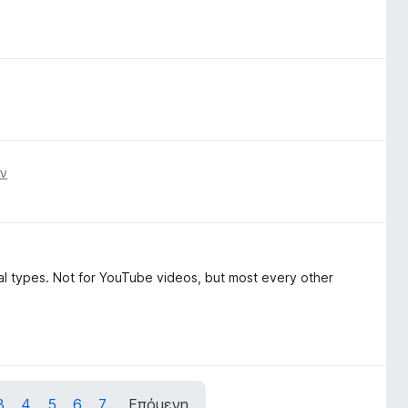
ιν
ral types. Not for YouTube videos, but most every other
3
4
5
6
7
Επόμενη