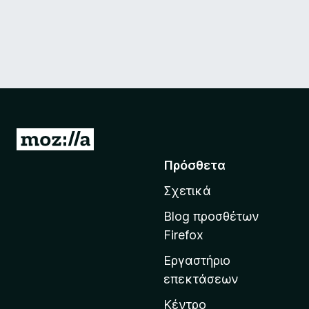
Μ
ε
Πρόσθετα
τ
Σχετικά
ά
β
Blog προσθέτων
α
Firefox
σ
Εργαστήριο
η
επεκτάσεων
σ
τ
Κέντρο