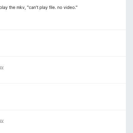
play the mkv, "can't play file. no video."
ιν
ιν