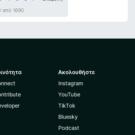
1 από 1690
οινότητα
Ακολουθήστε
onnect
Instagram
ntribute
YouTube
veloper
TikTok
Bluesky
Podcast