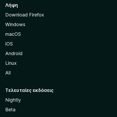
σ
Λήψη
ε
Download Firefox
λ
Windows
ί
δ
macOS
α
iOS
τ
η
Android
ς
Linux
M
All
o
z
i
Τελευταίες εκδόσεις
l
Nightly
l
a
Beta