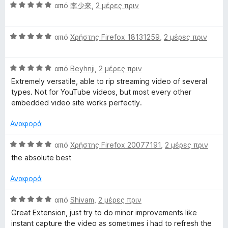
α
Β
μ
από
李少來
,
2 μέρες πριν
ο
π
α
ο
γ
ό
θ
λ
ί
5
Β
μ
από
Χρήστης Firefox 18131259
,
2 μέρες πριν
ο
α
α
ο
γ
5
θ
λ
ί
α
Β
μ
από
Beyhnji
,
2 μέρες πριν
ο
α
π
α
ο
γ
5
ό
Extremely versatile, able to rip streaming video of several
θ
λ
ί
α
5
types. Not for YouTube videos, but most every other
μ
ο
α
π
embedded video site works perfectly.
ο
γ
5
ό
λ
ί
α
5
Αναφορά
ο
α
π
γ
5
ό
Β
από
Χρήστης Firefox 20077191
,
2 μέρες πριν
ί
α
5
α
the absolute best
α
π
θ
5
ό
μ
Αναφορά
α
5
ο
π
λ
Β
από
Shivam
,
2 μέρες πριν
ό
ο
α
Great Extension, just try to do minor improvements like
5
γ
θ
instant capture the video as sometimes i had to refresh the