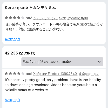
έ
4
τ
Κριτική από ヶムンモケミム
,
ο
ς
3
ς
α
Β
από
ヶムンモケミム
,
ένας χρόνος πριν
π
γ
π
α
使い勝手が良い。ダウンロード不可の場合でも原因の把握が分か
ε
ό
θ
り易く、対応に困惑することが少ない。
5
μ
ρ
ι
ο
ι
Αναφορά
λ
ή
α
ο
γ
42.235 κριτικές
γ
η
τ
ί
σ
α
η
4
ο
α
Β
ς
από
Χρήστης Firefox 13904540
,
4 ώρες πριν
π
α
F
it's honestly pretty good, only problem I have is the inability
V
ό
θ
to download age restricted videos because youtube is a
i
5
μ
volatile bomb of a website.
r
i
ο
e
λ
Αναφορά
f
d
ο