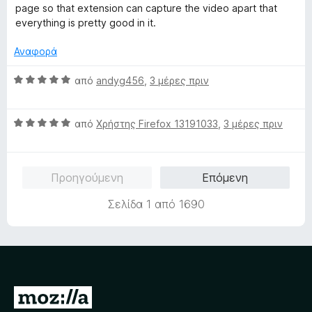
ί
μ
page so that extension can capture the video apart that
α
ο
everything is pretty good in it.
5
λ
α
ο
Αναφορά
π
γ
ό
ί
Β
από
andyg456
,
3 μέρες πριν
5
α
α
5
θ
α
Β
μ
από
Χρήστης Firefox 13191033
,
3 μέρες πριν
π
α
ο
ό
θ
λ
5
μ
ο
Προηγούμενη
Επόμενη
ο
γ
λ
ί
Σελίδα 1 από 1690
ο
α
γ
5
ί
α
α
π
5
ό
α
5
Μ
π