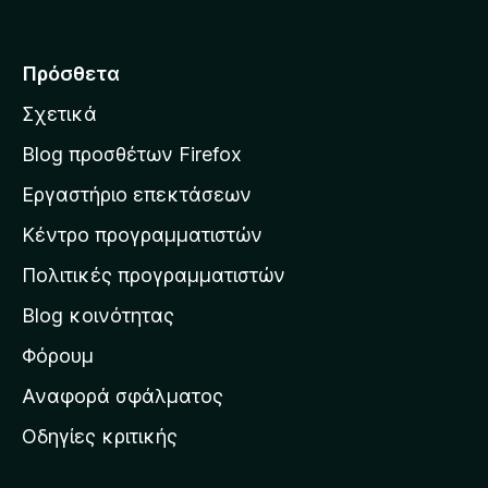
ε
ό
5
τ
ά
Πρόσθετα
β
Σχετικά
α
σ
Blog προσθέτων Firefox
η
Εργαστήριο επεκτάσεων
σ
Κέντρο προγραμματιστών
τ
η
Πολιτικές προγραμματιστών
ν
Blog κοινότητας
α
ρ
Φόρουμ
χ
Αναφορά σφάλματος
ι
Οδηγίες κριτικής
κ
ή