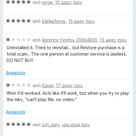
o
γ
Β
από
jorge
,
10 ώρες πριν
ί
x
α
e
α
θ
4
Β
μ
από
Stellarforce
,
13 ώρες πριν
o
α
α
ο
π
θ
λ
D
ό
Β
μ
από
Χρήστης Firefox 20064630
,
15 ώρες πριν
ο
5
α
ο
γ
Uninstalled it. Tried to reinstall... but Restore purchase is a
θ
λ
o
ί
total scam.. The one person at customer service is useless.
μ
ο
α
DO NOT BUY
ο
γ
5
w
λ
ί
α
Αναφορά
ο
α
π
n
γ
5
ό
Β
από
Saige
,
17 ώρες πριν
ί
α
5
α
Wish it'd worked. Acts like it'll work, but when you try to play
l
α
π
θ
the mkv, "can't play file. no video."
1
ό
μ
α
5
ο
o
Αναφορά
π
λ
ό
ο
Β
από
sch_gary
,
μία μέρα πριν
a
5
γ
α