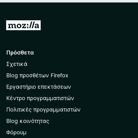
α
5
α
Μ
π
ε
ό
5
τ
ά
Πρόσθετα
β
Σχετικά
α
σ
Blog προσθέτων Firefox
η
Εργαστήριο επεκτάσεων
σ
Κέντρο προγραμματιστών
τ
η
Πολιτικές προγραμματιστών
ν
Blog κοινότητας
α
ρ
Φόρουμ