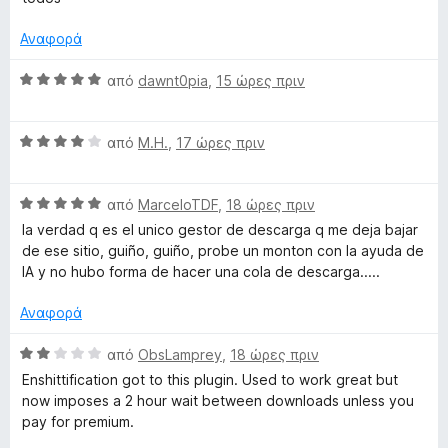
μ
d
ο
Αναφορά
λ
H
ο
Β
από
dawnt0pia
,
15 ώρες πριν
γ
α
e
ί
θ
α
Β
μ
από
M.H.
,
17 ώρες πριν
l
5
α
ο
α
θ
λ
π
Β
μ
από
MarceloTDF
,
18 ώρες πριν
ο
p
ό
α
ο
γ
la verdad q es el unico gestor de descarga q me deja bajar
5
θ
λ
ί
de ese sitio, guiño, guiño, probe un monton con la ayuda de
e
μ
ο
α
IA y no hubo forma de hacer una cola de descarga.....
ο
γ
5
r
λ
ί
α
Αναφορά
ο
α
π
γ
4
ό
Β
από
ObsLamprey
,
18 ώρες πριν
ί
α
5
α
Enshittification got to this plugin. Used to work great but
α
π
θ
now imposes a 2 hour wait between downloads unless you
5
ό
μ
pay for premium.
α
5
ο