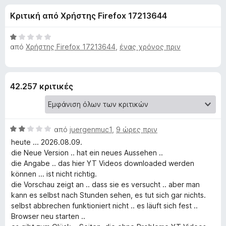
έ
4
τ
Κριτική από Χρήστης Firefox 17213644
,
ο
ς
3
ς
α
Β
π
από
Χρήστης Firefox 17213644
,
ένας χρόνος πριν
γ
π
α
ε
ό
θ
5
μ
ρ
ι
ο
ι
42.257 κριτικές
λ
ή
α
ο
γ
γ
η
τ
ί
Β
από
juergenmuc1
,
σ
9 ώρες πριν
α
α
η
heute ... 2026.08.09.
1
ο
θ
die Neue Version .. hat ein neues Aussehen ..
α
ς
μ
die Angabe .. das hier YT Videos downloaded werden
π
F
V
ο
können ... ist nicht richtig.
ό
i
λ
die Vorschau zeigt an .. dass sie es versucht .. aber man
5
r
ο
i
kann es selbst nach Stunden sehen, es tut sich gar nichts.
e
γ
selbst abbrechen funktioniert nicht .. es läuft sich fest ..
ί
f
Browser neu starten ..
d
α