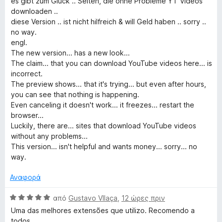
o
es gibt zum Glück .. Seiten, die ohne Probleme YT Videos
2
downloaden ..
x
e
α
diese Version .. ist nicht hilfreich & will Geld haben .. sorry ..
π
no way.
o
ό
engl.
5
The new version... has a new look...
D
The claim... that you can download YouTube videos here... is
incorrect.
The preview shows... that it's trying... but even after hours,
o
you can see that nothing is happening.
Even canceling it doesn't work... it freezes... restart the
w
browser...
Luckily, there are... sites that download YouTube videos
n
without any problems...
This version... isn't helpful and wants money... sorry... no
way.
l
Αναφορά
o
Β
από
Gustavo VIlaça
,
12 ώρες πριν
a
α
Uma das melhores extensões que utilizo. Recomendo a
θ
todos