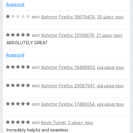
π
λ
Αναφορά
ό
ο
5
γ
Β
από
Χρήστης Firefox 18679474
,
20 ώρες πριν
ί
α
α
θ
2
Β
μ
από
Χρήστης Firefox 13106676
,
21 ώρες πριν
α
α
ο
ABSOLUTELY GREAT
π
θ
λ
ό
μ
ο
Αναφορά
5
ο
γ
λ
ί
Β
από
Χρήστης Firefox 19496903
,
μία μέρα πριν
ο
α
α
γ
1
θ
ί
α
Β
μ
από
Χρήστης Firefox 20087941
,
μία μέρα πριν
α
π
α
ο
5
ό
θ
λ
α
5
Β
μ
από
Χρήστης Firefox 17466054
,
μία μέρα πριν
ο
π
α
ο
γ
ό
θ
λ
ί
5
Β
μ
από
Kevin Turner
,
2 μέρες πριν
ο
α
α
ο
γ
5
Incredibly helpful and seamless