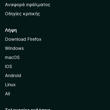
χ
Αναφορά σφάλματος
ι
Οδηγίες κριτικής
κ
ή
σ
Λήψη
ε
Download Firefox
λ
Windows
ί
δ
macOS
α
iOS
τ
η
Android
ς
Linux
M
All
o
z
i