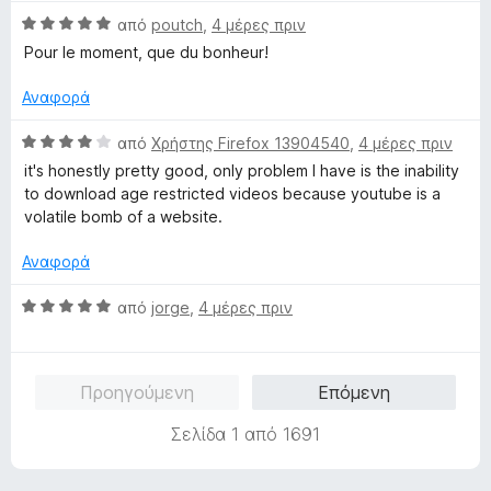
θ
λ
α
Β
μ
από
poutch
,
4 μέρες πριν
ο
π
α
ο
γ
Pour le moment, que du bonheur!
ό
θ
λ
ί
5
μ
ο
α
Αναφορά
ο
γ
5
λ
ί
α
Β
από
Χρήστης Firefox 13904540
,
4 μέρες πριν
ο
α
π
α
it's honestly pretty good, only problem I have is the inability
γ
5
ό
θ
to download age restricted videos because youtube is a
ί
α
5
μ
volatile bomb of a website.
α
π
ο
5
ό
λ
Αναφορά
α
5
ο
π
γ
Β
από
jorge
,
4 μέρες πριν
ό
ί
α
5
α
θ
4
μ
Προηγούμενη
Επόμενη
α
ο
π
λ
Σελίδα 1 από 1691
ό
ο
5
γ
ί