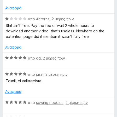
θ
λ
ί
α
μ
ο
α
π
Αναφορά
ο
γ
5
ό
λ
ί
α
5
Β
από
Anterca
,
2 μέρες πριν
ο
α
π
α
Shit ain't free. Pay the fee or wait 2 whole hours to
γ
5
ό
θ
download another video, that's useless. Nowhere on the
ί
α
5
μ
extention page did it mention it wasn't fully free
α
π
ο
5
ό
λ
Αναφορά
α
5
ο
π
γ
Β
από
og
,
2 μέρες πριν
ό
ί
α
5
α
θ
1
Β
μ
από
jussi
,
2 μέρες πριν
α
α
ο
Toimii, ei valittamista.
π
θ
λ
ό
μ
ο
Αναφορά
5
ο
γ
λ
ί
Β
από
sewing needles
,
2 μέρες πριν
ο
α
α
γ
5
θ