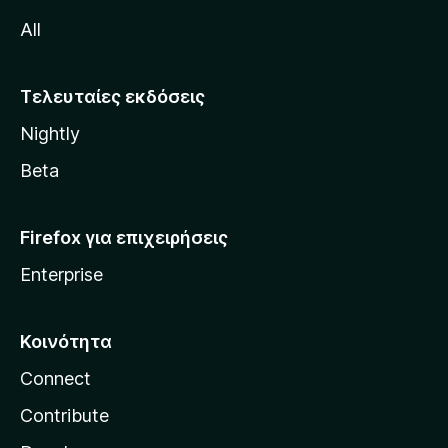
M
All
o
z
i
Τελευταίες εκδόσεις
l
Nightly
l
a
Beta
Firefox για επιχειρήσεις
Enterprise
Κοινότητα
Connect
Contribute