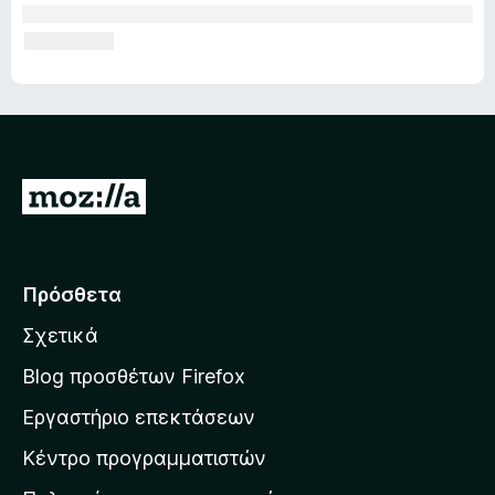
Μ
ε
τ
ά
Πρόσθετα
β
Σχετικά
α
σ
Blog προσθέτων Firefox
η
Εργαστήριο επεκτάσεων
σ
Κέντρο προγραμματιστών
τ
η