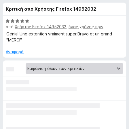
έ
4
τ
Κριτική από Χρήστης Firefox 14952032
,
ο
ς
3
ς
α
Β
π
από
Χρήστης Firefox 14952032
,
ένας χρόνος πριν
γ
π
α
ε
ό
θ
Génial.Une extention vraiment super.Bravo et un grand
5
μ
ρ
"MERCI"
ι
ο
ι
λ
Αναφορά
ή
α
ο
γ
γ
η
τ
ί
σ
α
η
5
ο
α
ς
π
F
V
ό
i
5
r
i
e
f
d