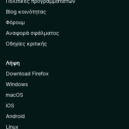
Πολιτικές προγραμματιστών
ν
Blog κοινότητας
α
ρ
Φόρουμ
χ
Αναφορά σφάλματος
ι
Οδηγίες κριτικής
κ
ή
σ
Λήψη
ε
Download Firefox
λ
Windows
ί
δ
macOS
α
iOS
τ
η
Android
ς
Linux