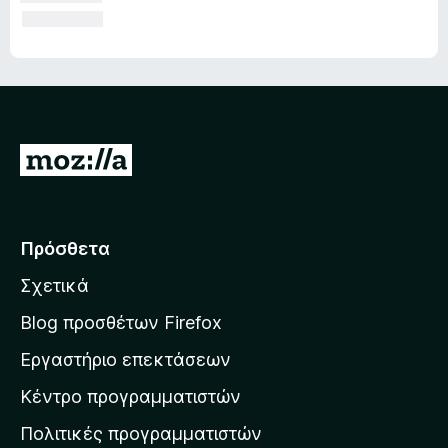
Μ
ε
τ
ά
Πρόσθετα
β
Σχετικά
α
σ
Blog προσθέτων Firefox
η
Εργαστήριο επεκτάσεων
σ
Κέντρο προγραμματιστών
τ
η
Πολιτικές προγραμματιστών