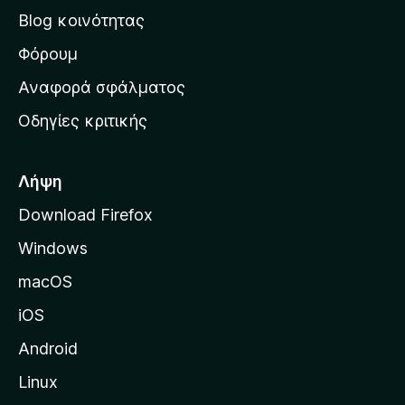
ν
Blog κοινότητας
α
ρ
Φόρουμ
χ
Αναφορά σφάλματος
ι
Οδηγίες κριτικής
κ
ή
σ
Λήψη
ε
Download Firefox
λ
Windows
ί
δ
macOS
α
iOS
τ
η
Android
ς
Linux
M