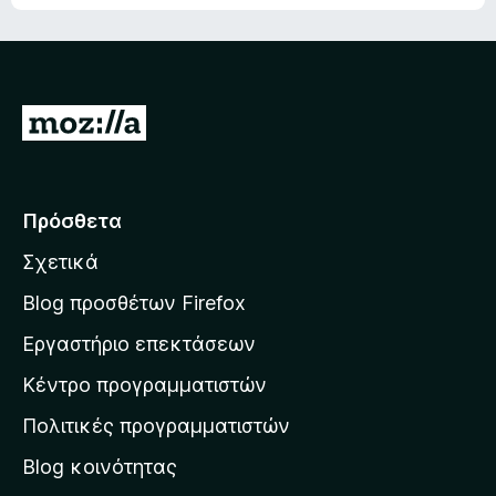
Μ
ε
τ
ά
Πρόσθετα
β
Σχετικά
α
σ
Blog προσθέτων Firefox
η
Εργαστήριο επεκτάσεων
σ
Κέντρο προγραμματιστών
τ
η
Πολιτικές προγραμματιστών
ν
Blog κοινότητας
α