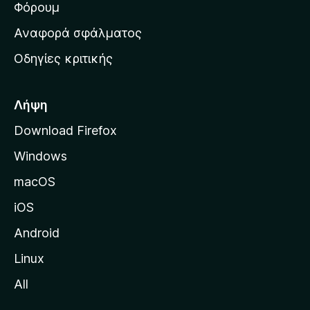
ρ
Φόρουμ
χ
Αναφορά σφάλματος
ι
Οδηγίες κριτικής
κ
ή
σ
Λήψη
ε
Download Firefox
λ
Windows
ί
δ
macOS
α
iOS
τ
η
Android
ς
Linux
M
All
o
z