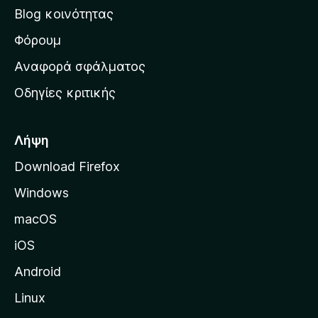
ν
Blog κοινότητας
α
ρ
Φόρουμ
χ
Αναφορά σφάλματος
ι
Οδηγίες κριτικής
κ
ή
σ
Λήψη
ε
Download Firefox
λ
Windows
ί
δ
macOS
α
iOS
τ
η
Android
ς
Linux
M