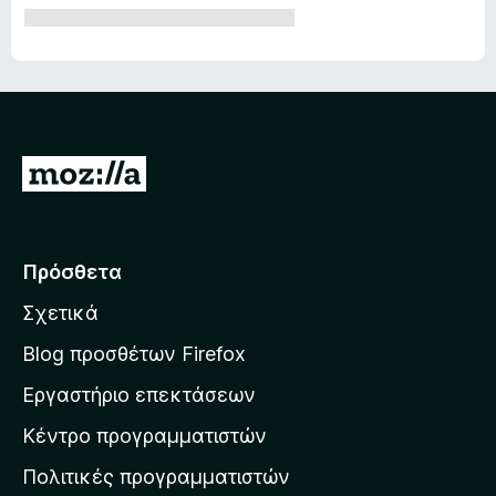
Μ
ε
τ
ά
Πρόσθετα
β
Σχετικά
α
σ
Blog προσθέτων Firefox
η
Εργαστήριο επεκτάσεων
σ
Κέντρο προγραμματιστών
τ
η
Πολιτικές προγραμματιστών