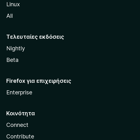
ς
Linux
M
All
o
z
i
Τελευταίες εκδόσεις
l
Nightly
l
a
Beta
Firefox για επιχειρήσεις
Enterprise
Κοινότητα
Connect
Contribute