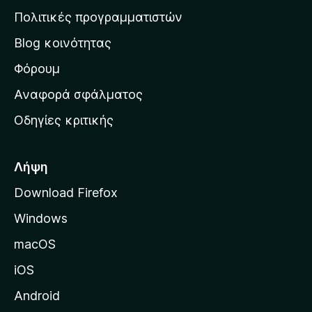
η
Πολιτικές προγραμματιστών
ν
Blog κοινότητας
α
ρ
Φόρουμ
χ
Αναφορά σφάλματος
ι
Οδηγίες κριτικής
κ
ή
σ
Λήψη
ε
Download Firefox
λ
Windows
ί
δ
macOS
α
iOS
τ
η
Android