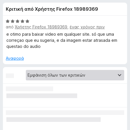
έ
4
τ
Κριτική από Χρήστης Firefox 18989369
,
ο
ς
3
ς
α
Β
π
από
Χρήστης Firefox 18989369
,
ένας χρόνος πριν
γ
π
α
ε
ό
θ
e otimo para baixar video em qualquer site. só que uma
5
μ
ρ
correçao que eu sugeria, e da imagem estar atrasada em
ι
ο
questao do audio
ι
λ
ή
α
ο
Αναφορά
γ
γ
η
τ
ί
σ
α
η
5
ο
α
ς
π
F
V
ό
i
5
r
i
e
f
d