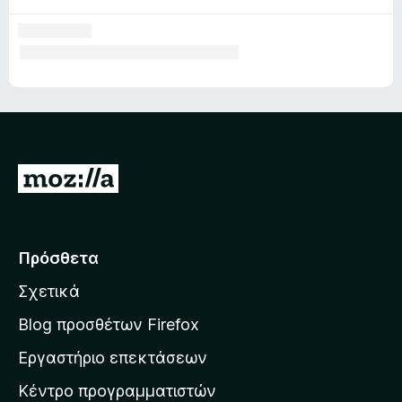
Μ
ε
τ
ά
Πρόσθετα
β
Σχετικά
α
σ
Blog προσθέτων Firefox
η
Εργαστήριο επεκτάσεων
σ
Κέντρο προγραμματιστών
τ