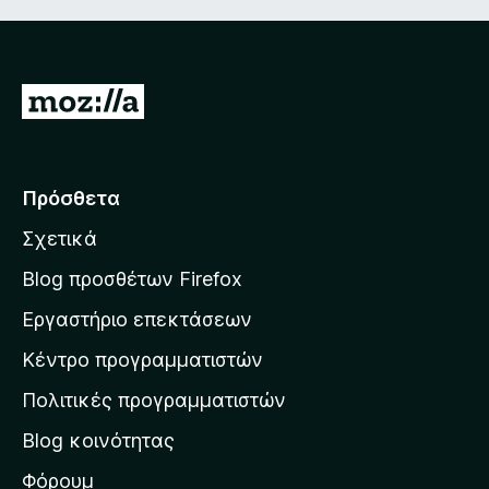
Μ
ε
τ
ά
Πρόσθετα
β
Σχετικά
α
σ
Blog προσθέτων Firefox
η
Εργαστήριο επεκτάσεων
σ
Κέντρο προγραμματιστών
τ
η
Πολιτικές προγραμματιστών
ν
Blog κοινότητας
α
ρ
Φόρουμ