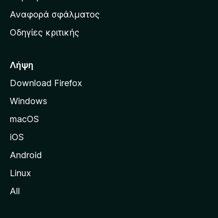
χ
Αναφορά σφάλματος
ι
Οδηγίες κριτικής
κ
ή
σ
Λήψη
ε
Download Firefox
λ
Windows
ί
δ
macOS
α
iOS
τ
η
Android
ς
Linux
M
All
o
z