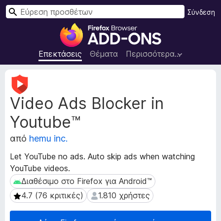
Α
Σύνδεση
ν
Π
α
ρ
ζ
ό
Επεκτάσεις
Θέματα
Περισσότερα…
ή
σ
τ
θ
Μ
η
ε
ε
σ
Video Ads Blocker in
τ
τ
η
α
α
Youtube™
δ
π
ε
ρ
από
hemu inc.
δ
ο
ο
Let YouTube no ads. Auto skip ads when watching
γ
μ
YouTube videos.
ρ
έ
Διαθέσιμο στο Firefox για Android™
Διαθέσιμο στο Firefox για Android™
ν
ά
α
μ
4.7 (76 κριτικές)
1.810 χρήστες
4.7 (76 κριτικές)
1.810 χρήστες
ε
μ
π
α