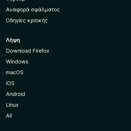
χ
Αναφορά σφάλματος
ι
Οδηγίες κριτικής
κ
ή
σ
Λήψη
ε
Download Firefox
λ
Windows
ί
δ
macOS
α
iOS
τ
η
Android
ς
Linux
M
All
o
z