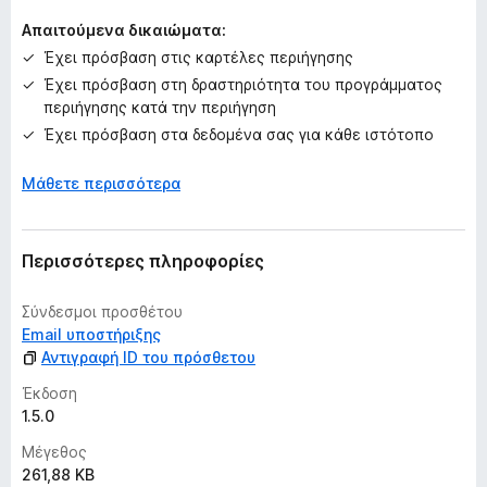
μ
Απαιτούμενα δικαιώματα:
η
Έχει πρόσβαση στις καρτέλες περιήγησης
β
Έχει πρόσβαση στη δραστηριότητα του προγράμματος
α
περιήγησης κατά την περιήγηση
θ
μ
Έχει πρόσβαση στα δεδομένα σας για κάθε ιστότοπο
ο
λ
Μάθετε περισσότερα
ο
γ
ί
Περισσότερες πληροφορίες
ε
ς
Σύνδεσμοι προσθέτου
Email υποστήριξης
Αντιγραφή ID του πρόσθετου
Έκδοση
1.5.0
Μέγεθος
261,88 KB