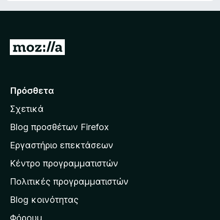
Μ
ε
τ
ά
Πρόσθετα
β
Σχετικά
α
σ
Blog προσθέτων Firefox
η
Εργαστήριο επεκτάσεων
σ
Κέντρο προγραμματιστών
τ
η
Πολιτικές προγραμματιστών
ν
Blog κοινότητας
α
ρ
Φόρουμ