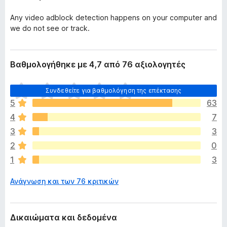
Any video adblock detection happens on your computer and
we do not see or track.
Βαθμολογήθηκε με 4,7 από 76 αξιολογητές
Δ
Συνδεθείτε για βαθμολόγηση της επέκτασης
ε
5
63
ν
4
7
υ
π
3
3
ά
2
0
ρ
1
3
χ
ο
Ανάγνωση και των 76 κριτικών
υ
ν
α
κ
Δικαιώματα και δεδομένα
ό