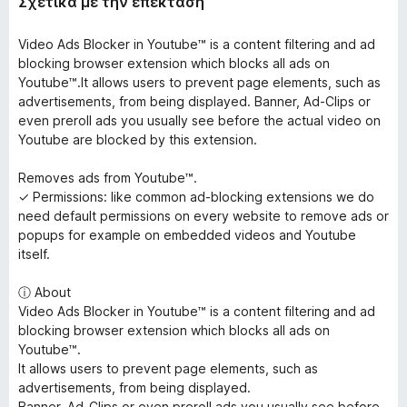
Σχετικά με την επέκταση
o
x
Video Ads Blocker in Youtube™ is a content filtering and ad
blocking browser extension which blocks all ads on
Youtube™.It allows users to prevent page elements, such as
advertisements, from being displayed. Banner, Ad-Clips or
even preroll ads you usually see before the actual video on
Youtube are blocked by this extension.
Removes ads from Youtube™.
✓ Permissions: like common ad-blocking extensions we do
need default permissions on every website to remove ads or
popups for example on embedded videos and Youtube
itself.
ⓘ About
Video Ads Blocker in Youtube™ is a content filtering and ad
blocking browser extension which blocks all ads on
Youtube™.
It allows users to prevent page elements, such as
advertisements, from being displayed.
Banner, Ad-Clips or even preroll ads you usually see before