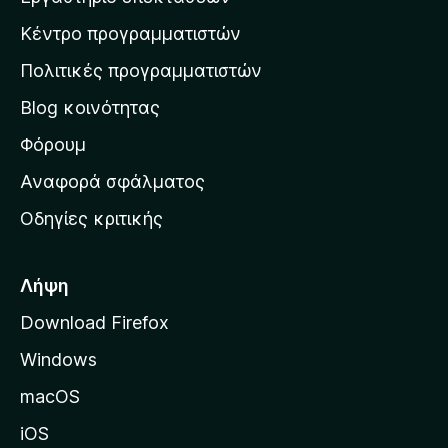
σ
Κέντρο προγραμματιστών
τ
η
Πολιτικές προγραμματιστών
ν
Blog κοινότητας
α
ρ
Φόρουμ
χ
Αναφορά σφάλματος
ι
Οδηγίες κριτικής
κ
ή
σ
Λήψη
ε
Download Firefox
λ
Windows
ί
δ
macOS
α
iOS
τ