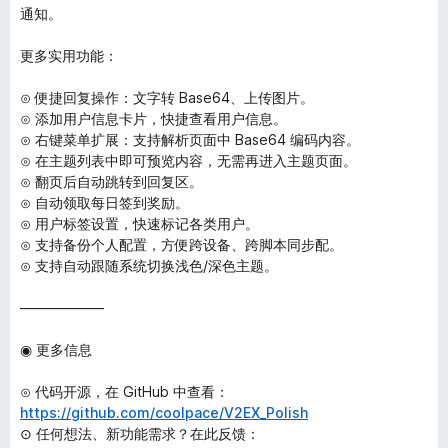
通知。
更多实用功能：
⊙ 便捷回复操作：文字转 Base64、上传图片。
⊙ 添加用户信息卡片，快捷查看用户信息。
⊙ 右键菜单扩展：支持解析页面中 Base64 编码内容。
⊙ 在主题列表中即可预览内容，无需再进入主题页面。
⊙ 翻页后自动跳转到回复区。
⊙ 自动领取每日签到奖励。
⊙ 用户标签设置，快速标记各类用户。
⊙ 支持备份个人配置，方便跨设备、跨脚本同步配。
⊙ 支持自动跟随系统切换浅色/深色主题。
――――――
◉ 更多信息
⊙ 代码开源，在 GitHub 中查看：
https://github.com/coolpace/V2EX_Polish
⊙ 任何想法、新功能需求？在此反馈：