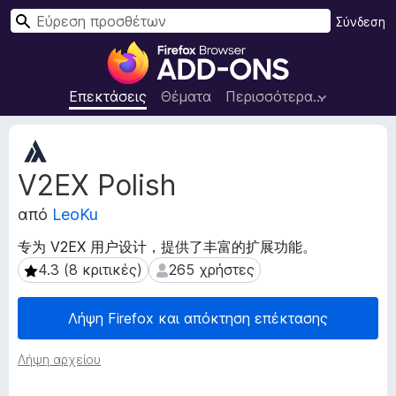
Α
Σύνδεση
ν
Π
α
ρ
ζ
ό
Επεκτάσεις
Θέματα
Περισσότερα…
ή
σ
τ
θ
Μ
η
ε
ε
σ
V2EX Polish
τ
τ
η
α
α
από
LeoKu
δ
π
ε
ρ
专为 V2EX 用户设计，提供了丰富的扩展功能。
δ
ο
4.3 (8 κριτικές)
265 χρήστες
4.3 (8 κριτικές)
265 χρήστες
ο
γ
μ
ρ
έ
Λήψη Firefox και απόκτηση επέκτασης
ν
ά
α
μ
Λήψη αρχείου
ε
μ
π
α