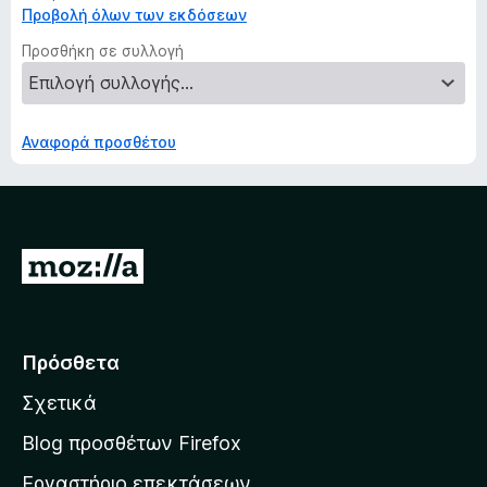
Προβολή όλων των εκδόσεων
Προσθήκη σε συλλογή
Αναφορά προσθέτου
Μ
ε
τ
ά
Πρόσθετα
β
Σχετικά
α
σ
Blog προσθέτων Firefox
η
Εργαστήριο επεκτάσεων