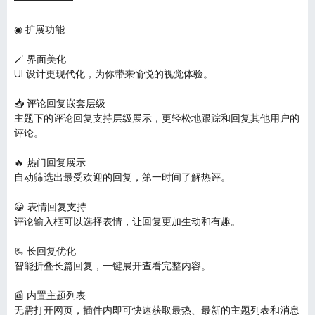
o
x
◉ 扩展功能
🪄 界面美化
UI 设计更现代化，为你带来愉悦的视觉体验。
📥 评论回复嵌套层级
主题下的评论回复支持层级展示，更轻松地跟踪和回复其他用户的
评论。
🔥 热门回复展示
自动筛选出最受欢迎的回复，第一时间了解热评。
😀 表情回复支持
评论输入框可以选择表情，让回复更加生动和有趣。
📃 长回复优化
智能折叠长篇回复，一键展开查看完整内容。
📰 内置主题列表
无需打开网页，插件内即可快速获取最热、最新的主题列表和消息