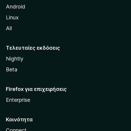
η
Android
ς
Linux
M
All
o
z
i
Τελευταίες εκδόσεις
l
Nightly
l
a
Beta
Firefox για επιχειρήσεις
Enterprise
Κοινότητα
Connect