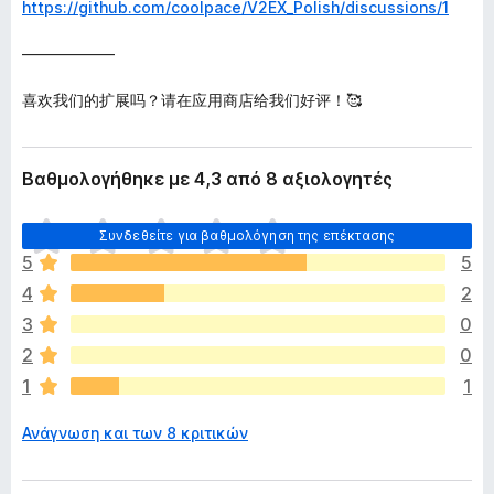
https://github.com/coolpace/V2EX_Polish/discussions/1
――――――
喜欢我们的扩展吗？请在应用商店给我们好评！🥰
Βαθμολογήθηκε με 4,3 από 8 αξιολογητές
Δ
Συνδεθείτε για βαθμολόγηση της επέκτασης
ε
5
5
ν
4
2
υ
π
3
0
ά
2
0
ρ
1
1
χ
ο
Ανάγνωση και των 8 κριτικών
υ
ν
α