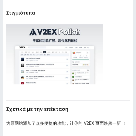
έ
τ
κ
Στιγμιότυπα
ο
τ
ς
α
σ
π
η
ε
ς
ρ
ι
ή
γ
η
σ
η
ς
F
i
Σχετικά με την επέκταση
r
e
为原网站添加了众多便捷的功能，让你的 V2EX 页面焕然一新 ！
f
――――――