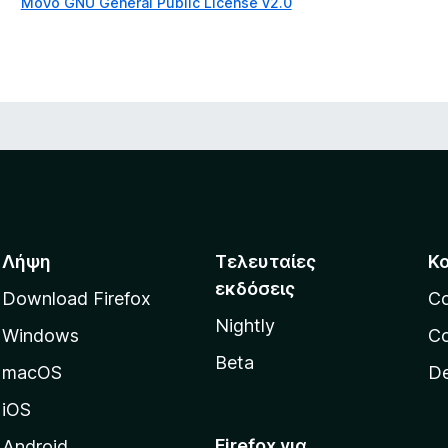
Μόνο GNU General Public License v2.0
λ
ο
γ
ί
ε
ς
Λήψη
Τελευταίες
Κ
εκδόσεις
Download Firefox
C
Nightly
Windows
Co
Beta
macOS
De
iOS
Firefox για
Android