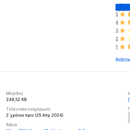
Δ
ε
5
ν
4
υ
π
3
ά
2
ρ
1
χ
ο
Ανάγνω
υ
ν
α
κ
ό
μ
Μέγεθος
η
248,52 KB
β
Τελευταία ενημέρωση
α
2 χρόνια πριν (25 Απρ 2024)
θ
μ
Άδεια
ο