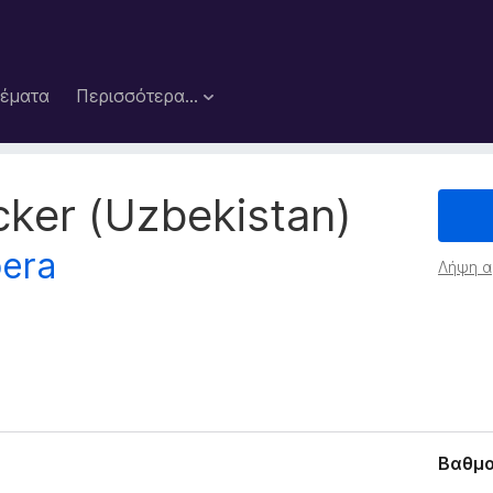
έματα
Περισσότερα…
ker (Uzbekistan)
bera
Λήψη α
Βαθμο