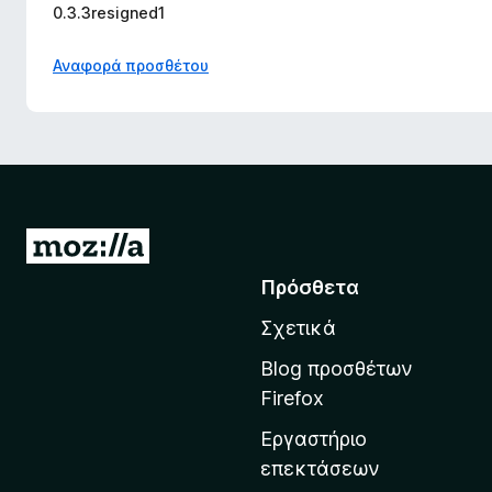
o
0.3.3resigned1
x
Αναφορά προσθέτου
Μ
ε
Πρόσθετα
τ
Σχετικά
ά
β
Blog προσθέτων
α
Firefox
σ
Εργαστήριο
η
επεκτάσεων
σ