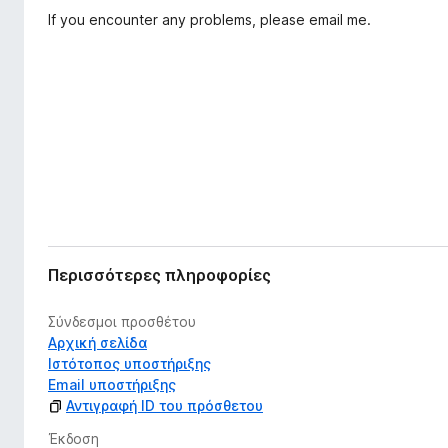
π
τ
If you encounter any problems, please email me.
έ
ο
κ
ς
τ
π
α
σ
ε
η
ρ
ς
ι
ή
γ
η
σ
Περισσότερες πληροφορίες
η
ς
Σύνδεσμοι προσθέτου
F
Αρχική σελίδα
i
Ιστότοπος υποστήριξης
r
Email υποστήριξης
e
Αντιγραφή ID του πρόσθετου
f
Έκδοση