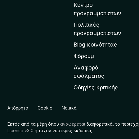
τ
Κέντρο
η
προγραμματιστών
ν
Πολιτικές
α
προγραμματιστών
ρ
Blog κοινότητας
χ
ι
Φόρουμ
κ
Αναφορά
ή
σφάλματος
σ
Οδηγίες κριτικής
ε
λ
ί
Απόρρητο
Cookie
Νομικά
δ
α
Εκτός από τα μέρη όπου
αναφέρεται
διαφορετικά, το περιεχό
τ
License v3.0
ή τυχόν νεότερες εκδόσεις.
η