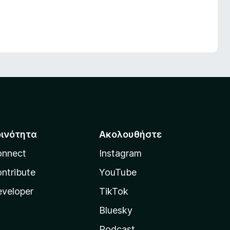
οινότητα
Ακολουθήστε
onnect
Instagram
ntribute
YouTube
veloper
TikTok
Bluesky
Podcast