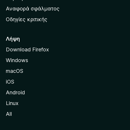
χ
Αναφορά σφάλματος
ι
Οδηγίες κριτικής
κ
ή
σ
Λήψη
ε
Download Firefox
λ
Windows
ί
δ
macOS
α
iOS
τ
η
Android
ς
Linux
M
All
o
z