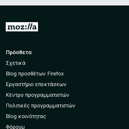
Μ
ε
τ
ά
Πρόσθετα
β
Σχετικά
α
σ
Blog προσθέτων Firefox
η
Εργαστήριο επεκτάσεων
σ
Κέντρο προγραμματιστών
τ
η
Πολιτικές προγραμματιστών
ν
Blog κοινότητας
α
ρ
Φόρουμ