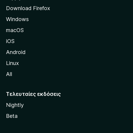
ε
Download Firefox
λ
Windows
ί
δ
macOS
α
iOS
τ
η
Android
ς
Linux
M
All
o
z
i
Τελευταίες εκδόσεις
l
Nightly
l
a
Beta