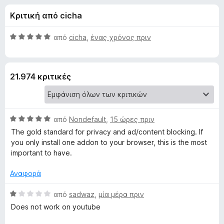
έ
4
τ
Κριτική από cicha
,
ο
ς
8
ς
α
Β
από
cicha
,
ένας χρόνος πριν
π
γ
π
α
ε
ό
θ
5
μ
ρ
ι
21.974 κριτικές
ο
ι
λ
ή
α
ο
γ
γ
η
Β
τ
από
Nondefault
,
15 ώρες πριν
ί
σ
α
α
The gold standard for privacy and ad/content blocking. If
θ
η
5
you only install one addon to your browser, this is the most
ο
μ
α
ς
important to have.
ο
π
F
u
λ
ό
Αναφορά
i
ο
5
r
B
γ
Β
από
sadwaz
,
μία μέρα πριν
e
ί
α
Does not work on youtube
f
α
θ
l
5