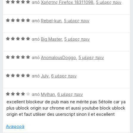
4
ό
Β
από
Χρήστης Firefox 18311098
,
5 μέρες πριν
α
5
α
π
θ
ό
Β
μ
από
Rebel-kun
,
5 μέρες πριν
5
α
ο
θ
λ
Β
μ
από
Big Master
,
5 μέρες πριν
ο
α
ο
γ
θ
λ
ί
Β
μ
από
AnomalousDoggo
,
5 μέρες πριν
ο
α
α
ο
γ
5
θ
λ
ί
α
Β
μ
από
July
,
6 μέρες πριν
ο
α
π
α
ο
γ
5
ό
θ
λ
ί
α
5
Β
μ
από
Mylhan
,
6 μέρες πριν
ο
α
π
α
ο
γ
5
ό
excellent blockeur de pub mais ne mérite pas 5étoile car ya
θ
λ
ί
α
5
plus ublock origin sur chrome et aussi youtube block ublock
μ
ο
α
π
origin et faut utiliser des userscript sinon il et excellent
ο
γ
5
ό
λ
ί
α
5
Αναφορά
ο
α
π