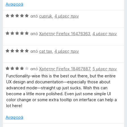
λ
ί
α
Αναφορά
ο
α
π
γ
5
ό
Β
από
cupruk
,
4 μέρες πριν
ί
α
5
α
α
π
θ
5
ό
Β
μ
από
Χρήστης Firefox 16476363
,
4 μέρες πριν
α
5
α
ο
π
θ
λ
ό
Β
μ
από
cat tax
,
4 μέρες πριν
ο
5
α
ο
γ
θ
λ
ί
Β
μ
από
Χρήστης Firefox 18467887
,
5 μέρες πριν
ο
α
α
ο
γ
5
Functionality-wise this is the best out there, but the entire
θ
λ
ί
α
UX design and documentation—especially those about
μ
ο
α
π
advanced mode—straight up just sucks. Wish this can
ο
γ
5
ό
become a little more polished. Even just some simple UI
λ
ί
α
5
color change or some extra tooltip on interface can help a
ο
α
π
lot here!
γ
5
ό
ί
α
5
Αναφορά
α
π