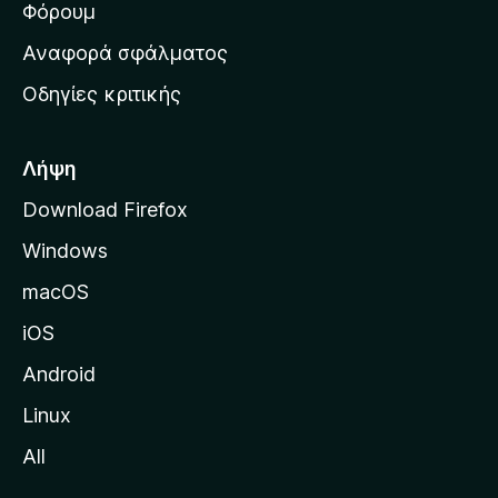
ρ
Φόρουμ
χ
Αναφορά σφάλματος
ι
Οδηγίες κριτικής
κ
ή
σ
Λήψη
ε
Download Firefox
λ
Windows
ί
δ
macOS
α
iOS
τ
η
Android
ς
Linux
M
All
o
z