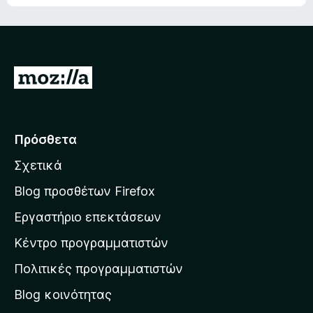
Μ
ε
τ
ά
Πρόσθετα
β
Σχετικά
α
σ
Blog προσθέτων Firefox
η
Εργαστήριο επεκτάσεων
σ
Κέντρο προγραμματιστών
τ
η
Πολιτικές προγραμματιστών
ν
Blog κοινότητας
α