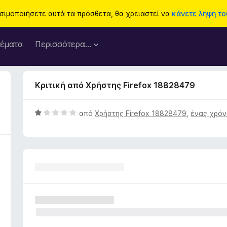
ησιμοποιήσετε αυτά τα πρόσθετα, θα χρειαστεί να
κάνετε λήψη του
έματα
Περισσότερα…
Κριτική από Χρήστης Firefox 18828479
Β
από
Χρήστης Firefox 18828479
,
ένας χρόν
α
θ
μ
ο
λ
ο
γ
ί
α
1