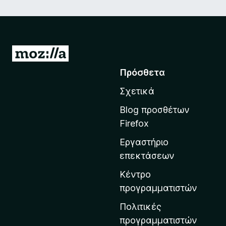
Μ
ε
Πρόσθετα
τ
Σχετικά
ά
β
Blog προσθέτων
α
Firefox
σ
Εργαστήριο
η
επεκτάσεων
σ
τ
Κέντρο
η
προγραμματιστών
ν
Πολιτικές
α
προγραμματιστών