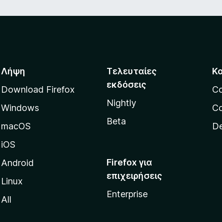
Λήψη
Τελευταίες
Κ
εκδόσεις
Download Firefox
C
Nightly
Windows
Co
Beta
macOS
De
iOS
Firefox για
Android
επιχειρήσεις
Linux
Enterprise
All