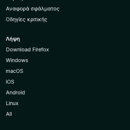
χ
Αναφορά σφάλματος
ι
Οδηγίες κριτικής
κ
ή
σ
Λήψη
ε
Download Firefox
λ
Windows
ί
δ
macOS
α
iOS
τ
η
Android
ς
Linux
M
All
o
z