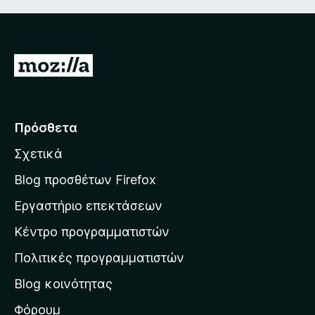
Μ
ε
τ
ά
Πρόσθετα
β
Σχετικά
α
σ
Blog προσθέτων Firefox
η
Εργαστήριο επεκτάσεων
σ
Κέντρο προγραμματιστών
τ
η
Πολιτικές προγραμματιστών
ν
Blog κοινότητας
α
ρ
Φόρουμ