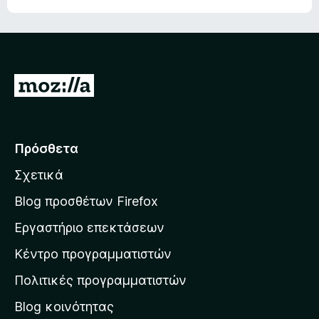
Μ
ε
τ
ά
Πρόσθετα
β
Σχετικά
α
σ
Blog προσθέτων Firefox
η
Εργαστήριο επεκτάσεων
σ
Κέντρο προγραμματιστών
τ
η
Πολιτικές προγραμματιστών
ν
Blog κοινότητας
α