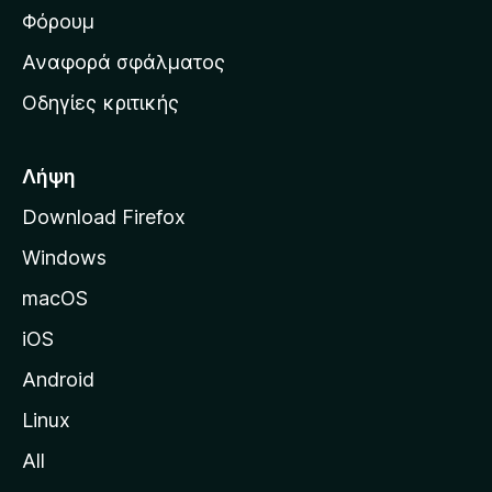
ρ
Φόρουμ
χ
Αναφορά σφάλματος
ι
Οδηγίες κριτικής
κ
ή
σ
Λήψη
ε
Download Firefox
λ
Windows
ί
δ
macOS
α
iOS
τ
η
Android
ς
Linux
M
All
o