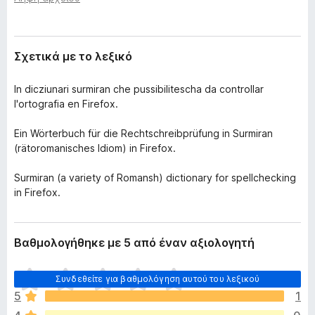
έ
τ
κ
ο
τ
ς
α
Σχετικά με το λεξικό
σ
π
η
ε
In dicziunari surmiran che pussibilitescha da controllar
ς
ρ
l'ortografia en Firefox.
ι
ή
Ein Wörterbuch für die Rechtschreibprüfung in Surmiran
γ
(rätoromanisches Idiom) in Firefox.
η
Surmiran (a variety of Romansh) dictionary for spellchecking
σ
in Firefox.
η
ς
F
Βαθμολογήθηκε με 5 από έναν αξιολογητή
i
r
Δ
Συνδεθείτε για βαθμολόγηση αυτού του λεξικού
e
ε
5
1
f
ν