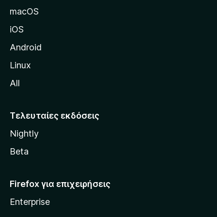
δ
macOS
α
iOS
τ
η
Android
ς
Linux
M
All
o
z
i
Τελευταίες εκδόσεις
l
Nightly
l
a
Beta
Firefox για επιχειρήσεις
Enterprise