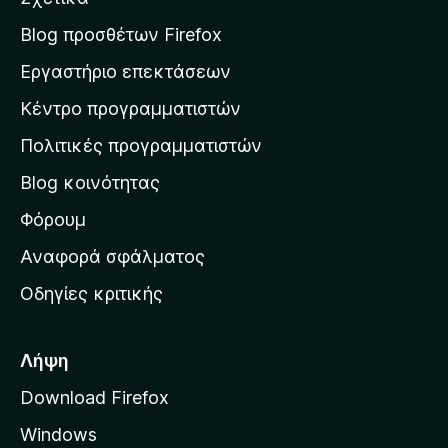
α
σ
Blog προσθέτων Firefox
η
Εργαστήριο επεκτάσεων
σ
Κέντρο προγραμματιστών
τ
η
Πολιτικές προγραμματιστών
ν
Blog κοινότητας
α
ρ
Φόρουμ
χ
Αναφορά σφάλματος
ι
Οδηγίες κριτικής
κ
ή
σ
Λήψη
ε
Download Firefox
λ
Windows
ί