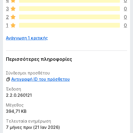
4
0
o
υ
x
π
3
0
ά
2
0
ρ
1
0
χ
ο
Ανάγνωση 1 κριτικής
υ
ν
α
κ
Περισσότερες πληροφορίες
ό
μ
Σύνδεσμοι προσθέτου
η
Αντιγραφή ID του πρόσθετου
β
α
Έκδοση
θ
2.2.0.260121
μ
Μέγεθος
ο
394,71 KB
λ
ο
Τελευταία ενημέρωση
γ
7 μήνες πριν (21 Ιαν 2026)
ί