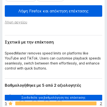
έ
τ
κ
ο
Λήψη Firefox και απόκτηση επέκτασης
τ
ς
α
σ
π
Λήψη αρχείου
η
ε
ς
ρ
ι
Σχετικά με την επέκταση
ή
γ
SpeedMaster removes speed limits on platforms like
η
YouTube and TikTok. Users can customise playback speeds
σ
seamlessly, switch between them effortlessly, and enhance
η
control with quick buttons.
ς
F
i
Βαθμολογήθηκε με 5 από 2 αξιολογητές
r
e
Δ
Συνδεθείτε για βαθμολόγηση της επέκτασης
ε
f
5
2
ν