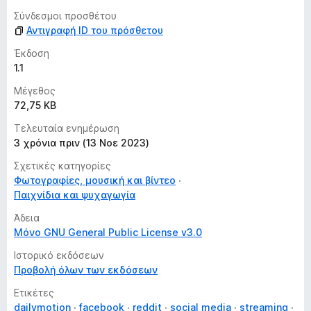
ί
Σύνδεσμοι προσθέτου
ε
Αντιγραφή ID του πρόσθετου
ς
Έκδοση
1.1
Μέγεθος
72,75 KB
Τελευταία ενημέρωση
3 χρόνια πριν (13 Νοε 2023)
Σχετικές κατηγορίες
Φωτογραφίες, μουσική και βίντεο
Παιχνίδια και ψυχαγωγία
Άδεια
Μόνο GNU General Public License v3.0
Ιστορικό εκδόσεων
Προβολή όλων των εκδόσεων
Ετικέτες
dailymotion
facebook
reddit
social media
streaming