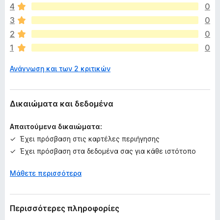
o
4
0
υ
x
π
3
0
ά
2
0
ρ
1
0
χ
ο
Ανάγνωση και των 2 κριτικών
υ
ν
α
κ
Δικαιώματα και δεδομένα
ό
μ
Απαιτούμενα δικαιώματα:
η
Έχει πρόσβαση στις καρτέλες περιήγησης
β
Έχει πρόσβαση στα δεδομένα σας για κάθε ιστότοπο
α
θ
Μάθετε περισσότερα
μ
ο
λ
ο
Περισσότερες πληροφορίες
γ