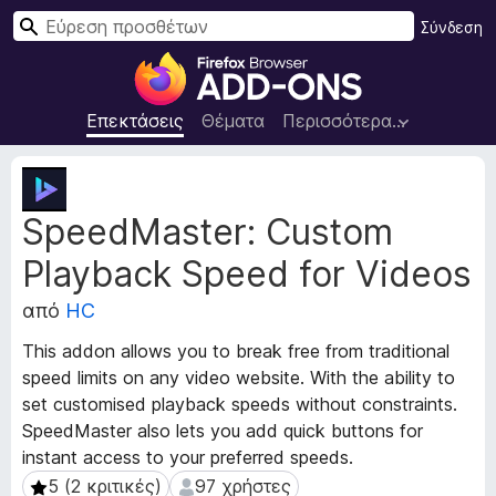
Α
Σύνδεση
ν
Π
α
ρ
ζ
ό
Επεκτάσεις
Θέματα
Περισσότερα…
ή
σ
τ
θ
Μ
η
ε
ε
σ
SpeedMaster: Custom
τ
τ
η
α
α
Playback Speed for Videos
δ
π
ε
ρ
από
HC
δ
ο
ο
This addon allows you to break free from traditional
γ
μ
speed limits on any video website. With the ability to
ρ
έ
set customised playback speeds without constraints.
ν
ά
SpeedMaster also lets you add quick buttons for
α
μ
ε
instant access to your preferred speeds.
μ
π
5 (2 κριτικές)
97 χρήστες
5 (2 κριτικές)
97 χρήστες
α