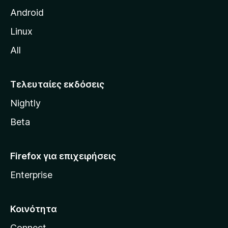
η
Android
ς
Linux
M
All
o
z
i
Τελευταίες εκδόσεις
l
Nightly
l
a
Beta
Firefox για επιχειρήσεις
Enterprise
Κοινότητα
Connect