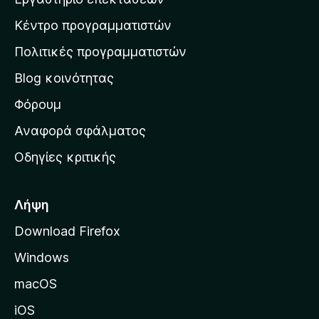
σ
Κέντρο προγραμματιστών
τ
η
Πολιτικές προγραμματιστών
ν
Blog κοινότητας
α
ρ
Φόρουμ
χ
Αναφορά σφάλματος
ι
Οδηγίες κριτικής
κ
ή
σ
Λήψη
ε
Download Firefox
λ
Windows
ί
δ
macOS
α
iOS
τ