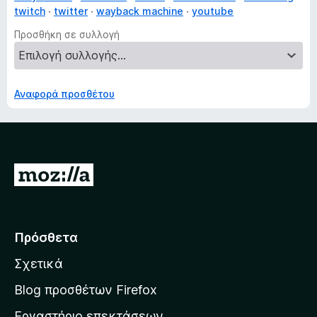
twitch
twitter
wayback machine
youtube
Προσθήκη σε συλλογή
Αναφορά προσθέτου
Μ
ε
τ
ά
Πρόσθετα
β
Σχετικά
α
σ
Blog προσθέτων Firefox
η
Εργαστήριο επεκτάσεων