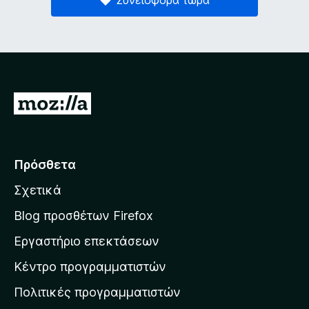
Μ
ε
τ
ά
Πρόσθετα
β
Σχετικά
α
σ
Blog προσθέτων Firefox
η
Εργαστήριο επεκτάσεων
σ
Κέντρο προγραμματιστών
τ
η
Πολιτικές προγραμματιστών
ν