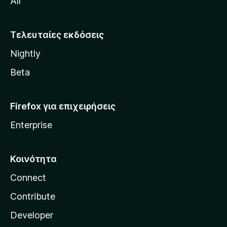
All
o
z
i
Τελευταίες εκδόσεις
l
Nightly
l
a
Beta
Firefox για επιχειρήσεις
Enterprise
Κοινότητα
Connect
Contribute
Developer