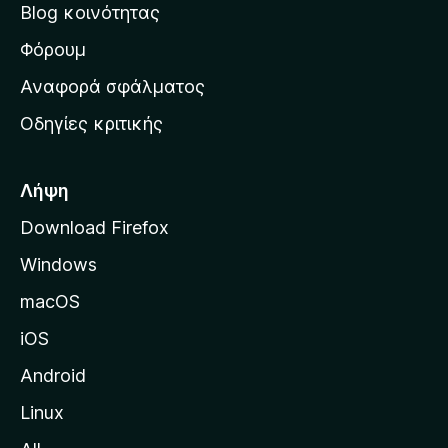
Blog κοινότητας
α
ρ
Φόρουμ
χ
Αναφορά σφάλματος
ι
Οδηγίες κριτικής
κ
ή
σ
Λήψη
ε
Download Firefox
λ
Windows
ί
δ
macOS
α
iOS
τ
η
Android
ς
Linux
M