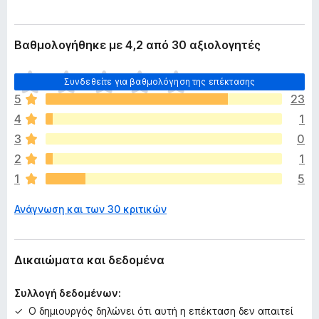
Βαθμολογήθηκε με 4,2 από 30 αξιολογητές
Δ
Συνδεθείτε για βαθμολόγηση της επέκτασης
ε
5
23
ν
4
1
υ
π
3
0
ά
2
1
ρ
1
5
χ
ο
Ανάγνωση και των 30 κριτικών
υ
ν
α
κ
Δικαιώματα και δεδομένα
ό
μ
Συλλογή δεδομένων:
η
Ο δημιουργός δηλώνει ότι αυτή η επέκταση δεν απαιτεί
β