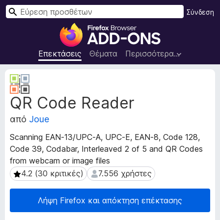
Α
Σύνδεση
ν
Π
α
ρ
ζ
ό
Επεκτάσεις
Θέματα
Περισσότερα…
ή
σ
τ
θ
Μ
η
ε
ε
σ
QR Code Reader
τ
τ
η
α
α
από
Joue
δ
π
ε
ρ
Scanning EAN-13/UPC-A, UPC-E, EAN-8, Code 128,
δ
ο
Code 39, Codabar, Interleaved 2 of 5 and QR Codes
ο
γ
from webcam or image files
μ
ρ
έ
4.2 (30 κριτικές)
7.556 χρήστες
4.2 (30 κριτικές)
7.556 χρήστες
ν
ά
α
μ
Λήψη Firefox και απόκτηση επέκτασης
ε
μ
π
α