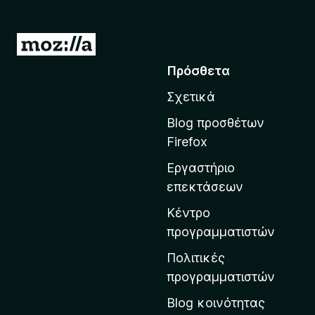
t
Μ
E
ε
Πρόσθετα
τ
a
Σχετικά
ά
s
β
Blog προσθέτων
α
Firefox
y
σ
Εργαστήριο
η
-
επεκτάσεων
σ
τ
Κέντρο
3
η
προγραμματιστών
ε
ν
Πολιτικές
α
προγραμματιστών
κ
ρ
Blog κοινότητας
χ