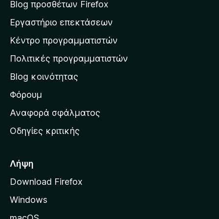
σ
Blog προσθέτων Firefox
η
Εργαστήριο επεκτάσεων
σ
Κέντρο προγραμματιστών
τ
η
Πολιτικές προγραμματιστών
ν
Blog κοινότητας
α
ρ
Φόρουμ
χ
Αναφορά σφάλματος
ι
Οδηγίες κριτικής
κ
ή
σ
Λήψη
ε
Download Firefox
λ
Windows
ί
δ
macOS