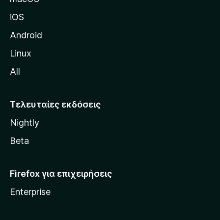
α
iOS
τ
η
Android
ς
Linux
M
All
o
z
i
Τελευταίες εκδόσεις
l
Nightly
l
a
Beta
Firefox για επιχειρήσεις
Enterprise