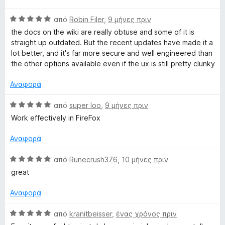
ό
θ
λ
ί
α
5
Β
μ
από
Robin Filer
,
9 μήνες πριν
ο
α
π
α
ο
γ
5
ό
the docs on the wiki are really obtuse and some of it is
θ
λ
ί
α
5
straight up outdated. But the recent updates have made it a
μ
ο
α
π
lot better, and it's far more secure and well engineered than
ο
γ
5
ό
the other options available even if the ux is still pretty clunky
λ
ί
α
5
ο
α
π
Αναφορά
γ
1
ό
ί
α
5
Β
από
super loo
,
9 μήνες πριν
α
π
α
Work effectively in FireFox
5
ό
θ
α
5
μ
Αναφορά
π
ο
ό
λ
Β
από
Runecrush376
,
10 μήνες πριν
5
ο
α
great
γ
θ
ί
μ
Αναφορά
α
ο
5
λ
Β
από
kranitbeisser
,
ένας χρόνος πριν
α
ο
α