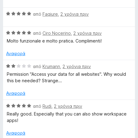
α
α
π
θ
ό
Β
μ
από
Faqiure
,
2 χρόνια πριν
5
α
ο
θ
λ
Β
μ
από
Ciro Nocerino
,
2 χρόνια πριν
ο
α
ο
γ
Molto funzionale e molto pratica. Complimenti!
θ
λ
ί
μ
ο
α
Αναφορά
ο
γ
5
λ
ί
α
Β
από
Krumann
,
2 χρόνια πριν
ο
α
π
α
Permission "Access your data for all websites". Why would
γ
5
ό
θ
this be needed? Strange...
ί
α
5
μ
α
π
ο
Αναφορά
5
ό
λ
α
5
ο
Β
από
Rudi
,
2 χρόνια πριν
π
γ
α
Really good. Especially that you can also show workspace
ό
ί
θ
apps!
5
α
μ
2
ο
Αναφορά
α