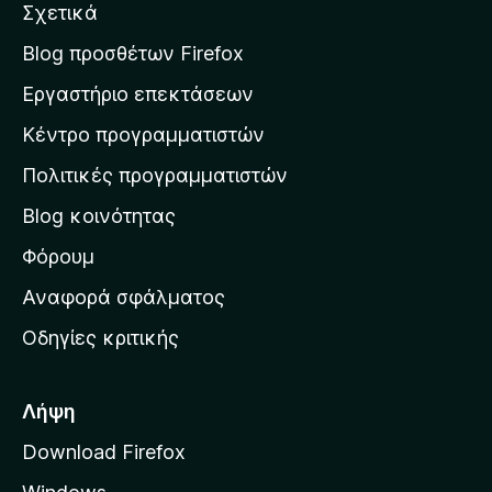
Σχετικά
α
σ
Blog προσθέτων Firefox
η
Εργαστήριο επεκτάσεων
σ
Κέντρο προγραμματιστών
τ
η
Πολιτικές προγραμματιστών
ν
Blog κοινότητας
α
ρ
Φόρουμ
χ
Αναφορά σφάλματος
ι
Οδηγίες κριτικής
κ
ή
σ
Λήψη
ε
Download Firefox
λ