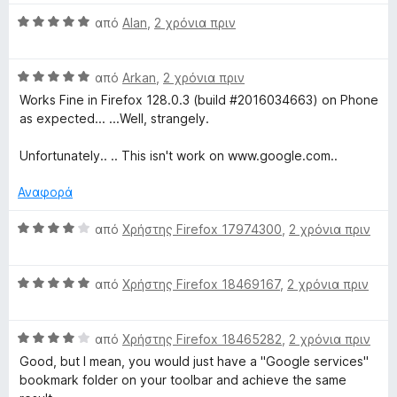
λ
π
ο
Β
από
Alan
,
2 χρόνια πριν
ό
γ
α
5
ί
θ
α
Β
μ
από
Arkan
,
2 χρόνια πριν
5
α
ο
Works Fine in Firefox 128.0.3 (build #2016034663) on Phone
α
θ
λ
as expected... ...Well, strangely.
π
μ
ο
ό
ο
γ
Unfortunately.. .. This isn't work on www.google.com..
5
λ
ί
ο
α
Αναφορά
γ
5
ί
α
Β
από
Χρήστης Firefox 17974300
,
2 χρόνια πριν
α
π
α
5
ό
θ
α
5
Β
μ
από
Χρήστης Firefox 18469167
,
2 χρόνια πριν
π
α
ο
ό
θ
λ
5
Β
μ
από
Χρήστης Firefox 18465282
,
2 χρόνια πριν
ο
α
ο
γ
Good, but I mean, you would just have a "Google services"
θ
λ
ί
bookmark folder on your toolbar and achieve the same
μ
ο
α