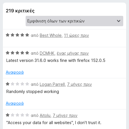
έ
4
τ
α
219 κριτικές
ο
ς
π
ς
ό
π
γ
5
ε
Β
από
Best Whole
,
11 ώρες πριν
ρ
ι
α
ι
θ
Β
μ
από
DCMHK
,
ένας μήνας πριν
ή
α
α
ο
γ
Latest version 31.6.0 works fine with firefox 152.0.5
θ
λ
η
τ
μ
ο
Αναφορά
σ
ο
γ
η
ο
λ
ί
Β
από
Logan Parrell
,
7 μήνες πριν
ς
ο
α
α
Randomly stopped working
F
γ
5
θ
G
ί
α
i
μ
Αναφορά
α
π
ο
r
A
5
ό
λ
Β
από
Aitolu
,
7 μήνες πριν
e
α
5
ο
α
f
"Access your data for all websites", I don't trust it.
p
π
γ
θ