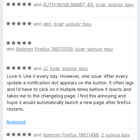
h
ό
λ
Β
από
AUTH-NOVA SMART 40i
,
ένας χρόνος πριν
5
ο
α
o
γ
θ
ί
Β
μ
από
den
,
ένας χρόνος πριν
r
α
α
ο
5
θ
λ
α
Β
μ
ο
t
από
Χρήστης Firefox 18970059
,
ένας χρόνος πριν
π
α
ο
γ
ό
θ
λ
ί
c
5
μ
ο
α
Β
από
JJ
,
ένας χρόνος πριν
ο
γ
5
u
α
λ
ί
Love it. Use it every day. However, one issue: After every
α
θ
ο
α
update a notification dot appears on the button. It often lags
π
μ
γ
5
and I'd have to click on it multiple times before it reacts and
t
ό
ο
ί
α
takes me to the changelog page. I find this annoying and
5
λ
α
π
hope it would automatically launch a new page after firefox
s
ο
5
ό
restarts.
γ
α
5
)
ί
π
Αναφορά
α
ό
5
Β
5
από
Χρήστης Firefox 18811498
,
2 χρόνια πριν