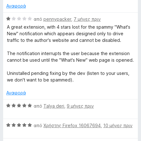
o
ό
ί
μ
Αναφορά
x
5
p
α
ο
1
λ
Β
από
pennypacker
,
7 μήνες πριν
α
ο
L
α
A great extension, with 4 stars lost for the spammy "What's
π
γ
θ
New" notification which appears designed only to drive
ό
ί
μ
a
traffic to the author's website and cannot be disabled.
5
α
ο
1
λ
The notification interrupts the user because the extension
u
α
ο
cannot be used until the "What's New" web page is opened.
π
γ
n
ό
ί
Uninstalled pending fixing by the dev (listen to your users,
5
α
we don't want to be spammed).
1
c
α
Αναφορά
π
h
ό
Β
από
Talya deri
,
9 μήνες πριν
5
α
e
θ
Β
μ
από
Χρήστης Firefox 16067694
,
10 μήνες πριν
r
α
ο
θ
λ