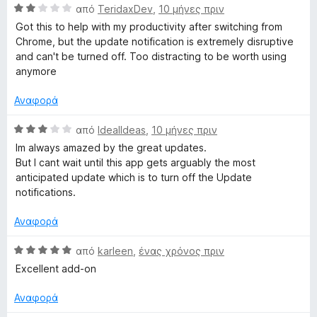
Β
μ
από
TeridaxDev
,
10 μήνες πριν
ο
(
α
ο
γ
Got this to help with my productivity after switching from
θ
λ
ί
Chrome, but the update notification is extremely disruptive
G
μ
ο
α
and can't be turned off. Too distracting to be worth using
ο
γ
5
anymore
o
λ
ί
α
ο
α
π
Αναφορά
o
γ
5
ό
ί
α
5
Β
από
IdealIdeas
,
10 μήνες πριν
α
π
α
g
Im always amazed by the great updates.
2
ό
θ
But I cant wait until this app gets arguably the most
α
5
μ
anticipated update which is to turn off the Update
l
π
ο
notifications.
ό
λ
e
5
ο
Αναφορά
γ
™
ί
Β
από
karleen
,
ένας χρόνος πριν
α
α
Excellent add-on
3
θ
S
α
μ
Αναφορά
π
ο