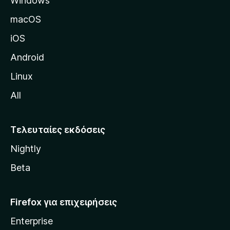
Windows
ί
δ
macOS
α
iOS
τ
η
Android
ς
Linux
M
All
o
z
i
Τελευταίες εκδόσεις
l
Nightly
l
a
Beta
Firefox για επιχειρήσεις
Enterprise