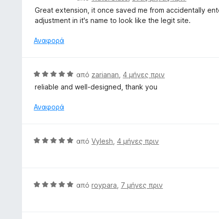
γ
α
π
Great extension, it once saved me from accidentally ent
ί
θ
ό
adjustment in it's name to look like the legit site.
α
μ
5
4
ο
Αναφορά
α
λ
π
ο
ό
γ
Β
5
από
zarianan
,
4 μήνες πριν
ί
α
reliable and well-designed, thank you
α
θ
5
μ
Αναφορά
α
ο
π
λ
ό
ο
Β
5
από
Vylesh
,
4 μήνες πριν
γ
α
ί
θ
α
μ
5
ο
Β
από
roypara
,
7 μήνες πριν
α
λ
α
π
ο
θ
ό
γ
μ
5