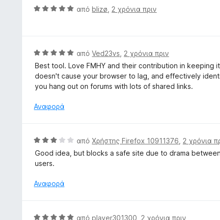
ί
ο
Β
από
blizø
,
2 χρόνια πριν
α
λ
α
5
ο
θ
α
γ
μ
π
ί
ο
Β
από
Ved23vs
,
2 χρόνια πριν
ό
α
λ
α
5
Best tool. Love FMHY and their contribution in keeping it 
5
ο
θ
doesn't cause your browser to lag, and effectively identif
α
γ
μ
you hang out on forums with lots of shared links.
π
ί
ο
ό
α
λ
Αναφορά
5
5
ο
α
γ
π
ί
Β
από
Χρήστης Firefox 10911376
,
2 χρόνια π
ό
α
α
5
Good idea, but blocks a safe site due to drama between 
5
θ
users.
α
μ
π
ο
Αναφορά
ό
λ
5
ο
γ
Β
από
player301300
,
2 χρόνια πριν