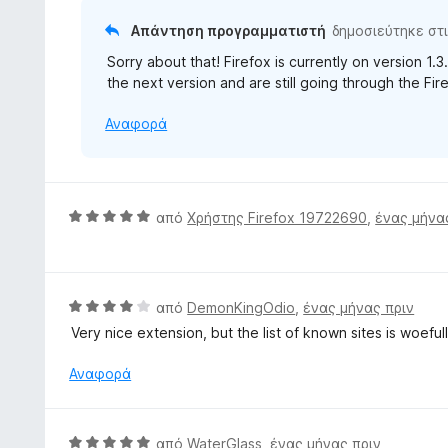
ό
Απάντηση προγραμματιστή
δημοσιεύτηκε στ
5
Sorry about that! Firefox is currently on version 1.3
the next version and are still going through the Fi
Αναφορά
Β
από
Χρήστης Firefox 19722690
,
ένας μήνα
α
θ
μ
ο
Β
από
DemonKingOdio
,
ένας μήνας πριν
λ
α
Very nice extension, but the list of known sites is woefull
ο
θ
γ
μ
Αναφορά
ί
ο
α
λ
5
ο
Β
από
WaterGlass
,
ένας μήνας πριν
α