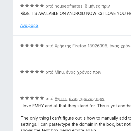
ί
ο
Β
από
houseofmates
,
8 μήνες πριν
α
λ
α
😭🙏 ITS AVAILABLE ON ANDROID NOW <3 I LOVE YOU 
5
ο
θ
α
γ
μ
Αναφορά
π
ί
ο
ό
α
λ
5
5
ο
Β
από
Χρήστης Firefox 18926398
,
ένας χρόν
α
γ
α
π
ί
θ
ό
α
μ
5
5
ο
Β
από
Minu
,
ένας χρόνος πριν
α
λ
α
π
ο
θ
ό
γ
μ
5
ί
ο
Β
από
Ayniss
,
ένας χρόνος πριν
α
λ
α
I love FMHY and all that they stand for. This is yet anot
5
ο
θ
α
γ
μ
The only thing I can't figure out is how to manually add
π
ί
ο
settings. I can paste/type the domain in the box, but n
ό
α
λ
shows the text box being empty again.