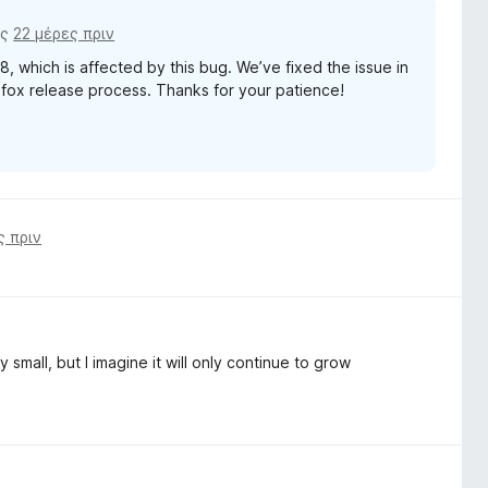
ις
22 μέρες πριν
.8, which is affected by this bug. We’ve fixed the issue in
refox release process. Thanks for your patience!
ς πριν
y small, but I imagine it will only continue to grow