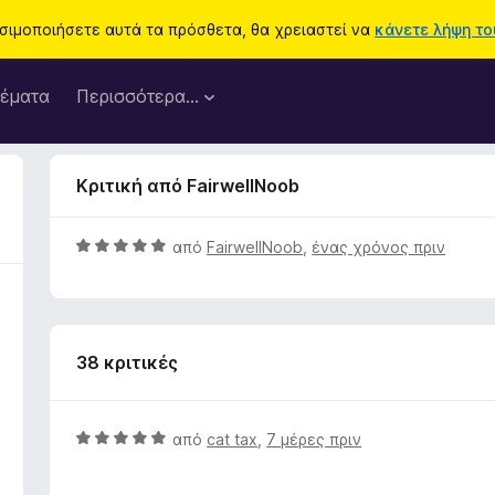
ησιμοποιήσετε αυτά τα πρόσθετα, θα χρειαστεί να
κάνετε λήψη του
έματα
Περισσότερα…
Κριτική από FairwellNoob
Β
από
FairwellNoob
,
ένας χρόνος πριν
α
θ
μ
ο
38 κριτικές
λ
ο
γ
ί
Β
από
cat tax
,
7 μέρες πριν
α
α
5
θ