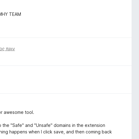
FMHY TEAM
ος πριν
her awesome tool.
 to the "Safe" and "Unsafe" domains in the extension
othing happens when I click save, and then coming back