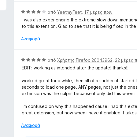
α
μ
π
ο
Β
από
YeetmyFeet
,
17 μέρες πριν
ό
λ
α
I was also experiencing the extreme slow down mentione
5
ο
θ
to this extension. Glad to see that it is being fixed in t
γ
μ
ί
ο
Αναφορά
α
λ
5
ο
α
γ
Β
από
Χρήστης Firefox 20043962
,
22 μέρες π
π
ί
α
ό
EDIT: working as intended after the update! thanks!!
α
θ
5
4
μ
worked great for a while, then all of a sudden it starte
α
ο
seconds to load one page. ANY pages, not just the ones f
π
λ
extension was the culprit because it only did this when i
ό
ο
5
γ
i'm confused on why this happened cause i had this exten
ί
great extension, but now when i have it enabled it takes
α
5
Αναφορά
α
π