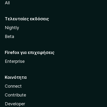
All
o
z
i
Τελευταίες εκδόσεις
l
Nightly
l
a
Beta
Firefox για επιχειρήσεις
Enterprise
Κοινότητα
Connect
Contribute
Developer