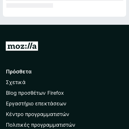
Μ
ε
τ
ά
Πρόσθετα
β
Σχετικά
α
σ
Blog προσθέτων Firefox
η
Εργαστήριο επεκτάσεων
σ
Κέντρο προγραμματιστών
τ
η
Πολιτικές προγραμματιστών