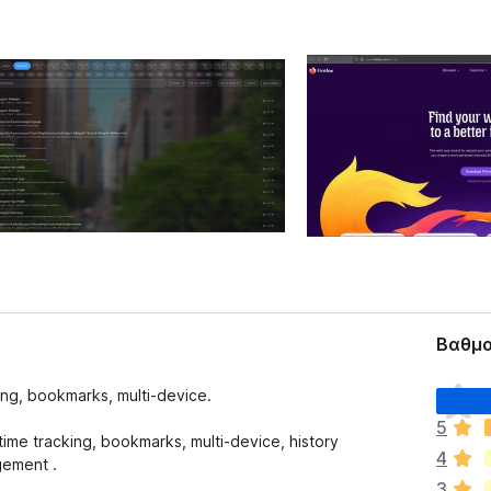
Βαθμο
Δ
ing, bookmarks, multi-device.
ε
5
ν
ime tracking, bookmarks, multi-device, history
4
υ
gement .
π
3