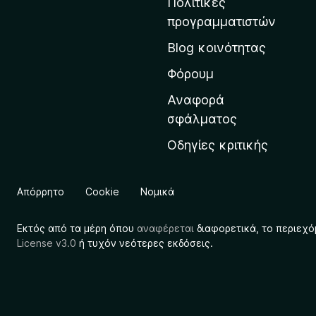
Πολιτικές
α
προγραμματιστών
ρ
Blog κοινότητας
χ
ι
Φόρουμ
κ
Αναφορά
ή
σφάλματος
σ
Οδηγίες κριτικής
ε
λ
ί
Απόρρητο
Cookie
Νομικά
δ
α
Εκτός από τα μέρη όπου
αναφέρεται
διαφορετικά, το περιεχό
τ
License v3.0
ή τυχόν νεότερες εκδόσεις.
η
ς
M