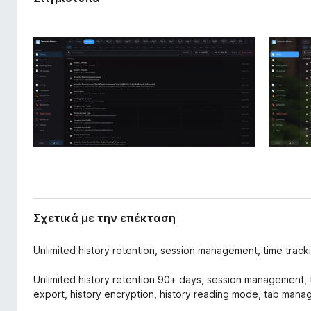
π
τ
έ
ο
κ
ς
τ
π
α
σ
ε
η
ρ
ς
ι
ή
γ
η
σ
η
ς
Σχετικά με την επέκταση
F
i
Unlimited history retention, session management, time track
r
e
Unlimited history retention 90+ days, session management, t
f
export, history encryption, history reading mode, tab mana