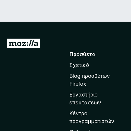
Μ
ε
Πρόσθετα
τ
Σχετικά
ά
β
Blog προσθέτων
α
Firefox
σ
Εργαστήριο
η
επεκτάσεων
σ
τ
Κέντρο
η
προγραμματιστών
ν