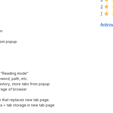
ά
2
ρ
1
χ
ο
Ανάγνω
υ
ν
on
α
κ
 from popup
ό
μ
η
β
α
θ
in "Reading mode"
μ
eyword, path, etc.
ο
history, store tabs from popup
λ
torage of browser
ο
γ
n that replaces new tab page.
ί
ta + tab storage in new tab page
ε