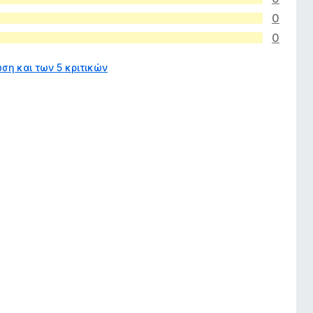
0
0
ση και των 5 κριτικών