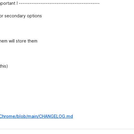
ς
mportant ! ---------------------------------------------
for secondary options
hem will store them
this)
---Chrome/blob/main/CHANGELOG.md