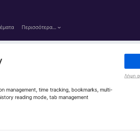
έματα
Περισσότερα…
y
Λήψη α
ion management, time tracking, bookmarks, multi-
, history reading mode, tab management