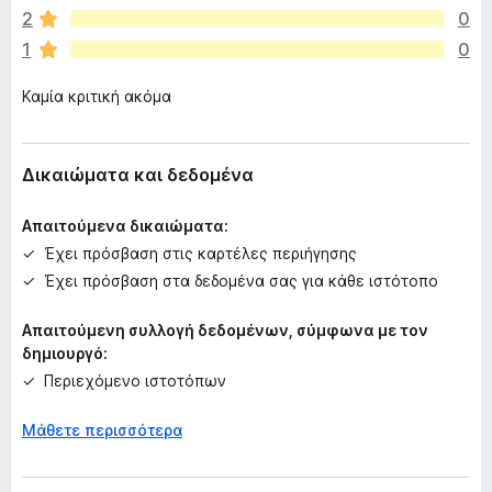
ά
2
0
ρ
1
0
χ
ο
Καμία κριτική ακόμα
υ
ν
α
κ
Δικαιώματα και δεδομένα
ό
μ
Απαιτούμενα δικαιώματα:
η
Έχει πρόσβαση στις καρτέλες περιήγησης
β
Έχει πρόσβαση στα δεδομένα σας για κάθε ιστότοπο
α
θ
Απαιτούμενη συλλογή δεδομένων, σύμφωνα με τον
μ
δημιουργό:
ο
λ
Περιεχόμενο ιστοτόπων
ο
γ
Μάθετε περισσότερα
ί
ε