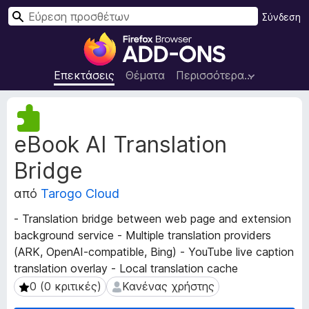
Α
Σύνδεση
ν
Π
α
ρ
ζ
ό
Επεκτάσεις
Θέματα
Περισσότερα…
ή
σ
τ
θ
Μ
η
ε
ε
σ
eBook AI Translation
τ
τ
η
α
α
Bridge
δ
π
ε
ρ
από
Tarogo Cloud
δ
ο
ο
- Translation bridge between web page and extension
γ
μ
background service - Multiple translation providers
ρ
έ
(ARK, OpenAI-compatible, Bing) - YouTube live caption
ν
ά
translation overlay - Local translation cache
α
μ
ε
0 (0 κριτικές)
Κανένας χρήστης
0 (0 κριτικές)
Κανένας χρήστης
μ
π
α