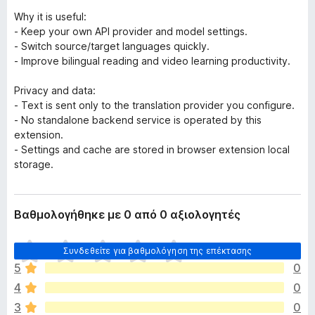
o
Why it is useful:
x
- Keep your own API provider and model settings.
- Switch source/target languages quickly.
- Improve bilingual reading and video learning productivity.
Privacy and data:
- Text is sent only to the translation provider you configure.
- No standalone backend service is operated by this
extension.
- Settings and cache are stored in browser extension local
storage.
Βαθμολογήθηκε με 0 από 0 αξιολογητές
Δ
Συνδεθείτε για βαθμολόγηση της επέκτασης
ε
5
0
ν
4
0
υ
π
3
0