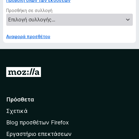
Προβολή όλων των εκδόσεων
Προσθήκη σε συλλογή
Αναφορά προσθέτου
Μ
ε
τ
ά
Πρόσθετα
β
Σχετικά
α
σ
Blog προσθέτων Firefox
η
Εργαστήριο επεκτάσεων
σ