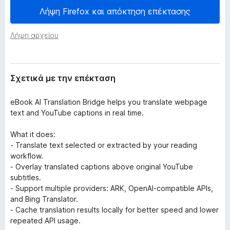
έ
τ
Λήψη Firefox και απόκτηση επέκτασης
κ
ο
τ
ς
α
Λήψη αρχείου
σ
π
η
ε
ς
ρ
Σχετικά με την επέκταση
ι
ή
eBook AI Translation Bridge helps you translate webpage
γ
text and YouTube captions in real time.
η
σ
What it does:
η
- Translate text selected or extracted by your reading
workflow.
ς
- Overlay translated captions above original YouTube
F
subtitles.
i
- Support multiple providers: ARK, OpenAI-compatible APIs,
r
and Bing Translator.
e
- Cache translation results locally for better speed and lower
f
repeated API usage.