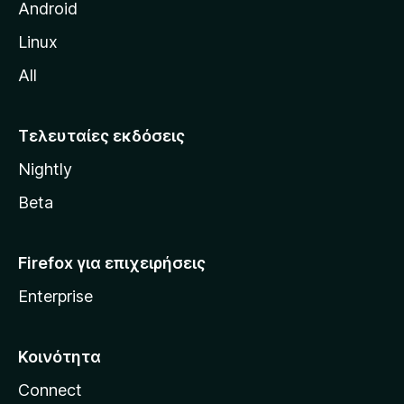
η
Android
ς
Linux
M
All
o
z
i
Τελευταίες εκδόσεις
l
Nightly
l
a
Beta
Firefox για επιχειρήσεις
Enterprise
Κοινότητα
Connect