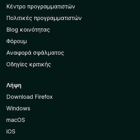
Κέντρο προγραμματιστών
τ
η
Πολιτικές προγραμματιστών
ν
Blog κοινότητας
α
ρ
Φόρουμ
χ
Αναφορά σφάλματος
ι
Οδηγίες κριτικής
κ
ή
σ
Λήψη
ε
Download Firefox
λ
Windows
ί
δ
macOS
α
iOS
τ