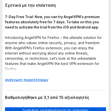
o
Σχετικά με την επέκταση
x
7-Day Free Trial: Now, you can try AngelVPN's premium
features absolutely free for 7 days. To take on this you
need to activate the trial from the iOS and Android app.
Introducing AngelVPN for Firefox – the ultimate solution for
anyone who values online security, privacy, and freedom.
With AngelVPN's Firefox extension, you can enjoy the
internet without worrying about any online threats,
censorship, or restrictions. Let's look at the unbeatable
features that make AngelVPN the best VPN extension for
Firefox.
Why do you need AngelVPN’s VPN proxy extension for
Ε
ανάγνωση περισσότερων
Firefox?
π
✓ Access geo-restricted content
έ
If you’re someone who always finds ‘This content is not
κ
Βαθμολογήθηκε με 3,1 από 15 αξιολογητές
available in your country’ a total bummer, then you definitely
τ
need AngelVPN’s VPN Firefox extension to help you surpass
α
Δ
those restrictions and enjoy content from anywhere in the
Συνδεθείτε για βαθμολόγηση της επέκτασης
σ