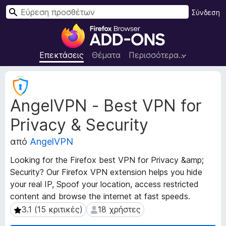
Α
Σύνδεση
ν
Π
α
ρ
ζ
ό
Επεκτάσεις
Θέματα
Περισσότερα…
ή
σ
τ
θ
Μ
η
ε
ε
σ
AngelVPN - Best VPN for
τ
τ
η
α
α
Privacy & Security
δ
π
ε
ρ
από
AngelVPN
δ
ο
ο
Looking for the Firefox best VPN for Privacy &amp;
γ
μ
Security? Our Firefox VPN extension helps you hide
ρ
έ
your real IP, Spoof your location, access restricted
ν
ά
content and browse the internet at fast speeds.
α
μ
ε
3.1 (15 κριτικές)
18 χρήστες
3.1 (15 κριτικές)
18 χρήστες
μ
π
α